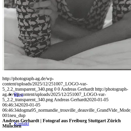
Uniques
Projects
Clients
http://photograph-ag.de/wp-
content/uploads/2025/12/251007_LOGO-var-
5_2.2_transparent_340.png
0
0
Andreas Gerhardt
http://photograph-
ag.de/wp-content/uploads/2025/12/251007_LOGO-var-
Blog
5_2.2_transparent_340.png
Andreas Gerhardt
2020-01-05
06:46:34
2020-01-05
06:46:34
dogma95_normandie_trouville_deauville_GrandVide_Mode_
001neu_dup
Andreas Gerhardt | Fotograf aus Freiburg Stuttgart Zürich
Kontakt
München