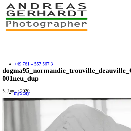
+49 761 – 557 567 3
dogma95_normandie_trouville_deauville
001neu_dup
5. Januar 2020
myStory
Portfolio