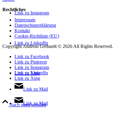
Rechtliches
Link zu Instagram
Impressum
Datenschutzerklärung
Kontakt
Cookie-Richtlinie (EU)
Link zu LinkedIn
Copyright Andreas Gerhardt ©
2026 All Rights Reserved.
Link zu Facebook
Link zu Pinterest
Link zu Instagram
Link zu LinkedIn
Link zu Xing
Link zu Xing
Link zu Mail
Link zu Mail
Nach oben scrollen