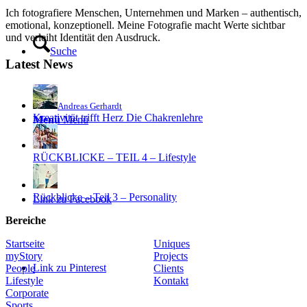
Ich fotografiere Menschen, Unternehmen und Marken – authentisch,
emotional, konzeptionell. Meine Fotografie macht Werte sichtbar
und verleiht Identität den Ausdruck.
Suche
Latest News
Andreas Gerhardt
Kreativität trifft Herz Die Chakrenlehre
Menü
Menü
RÜCKBLICKE – TEIL 4 – Lifestyle
Rückblicke – Teil 3 – Personality
Link zu Facebook
Bereiche
Startseite
Uniques
myStory
Projects
Link zu Pinterest
People
Clients
Lifestyle
Kontakt
Corporate
Sports