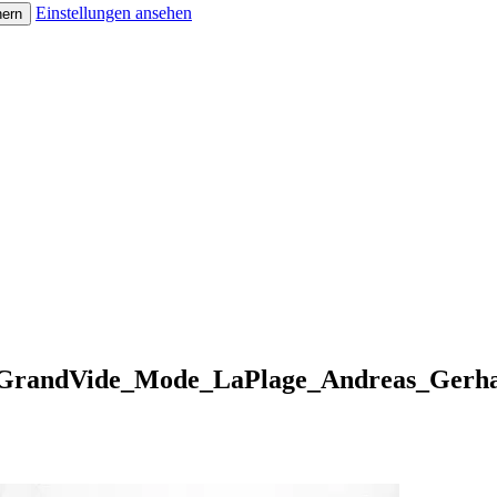
Einstellungen ansehen
hern
e_GrandVide_Mode_LaPlage_Andreas_Gerha