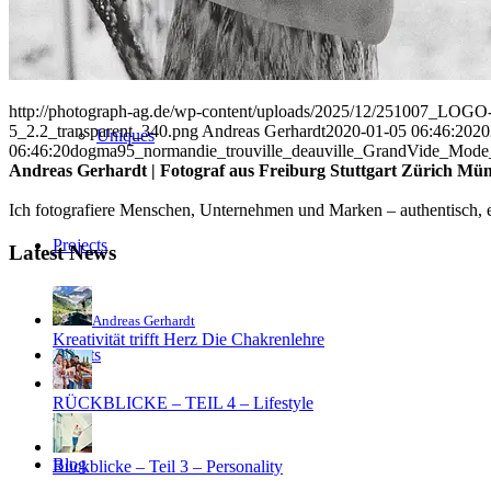
Sports
http://photograph-ag.de/wp-content/uploads/2025/12/251007_LOGO-
5_2.2_transparent_340.png
Andreas Gerhardt
2020-01-05 06:46:20
20
Uniques
06:46:20
dogma95_normandie_trouville_deauville_GrandVide_Mode
Andreas Gerhardt | Fotograf aus Freiburg Stuttgart Zürich Mü
Ich fotografiere Menschen, Unternehmen und Marken – authentisch, em
Projects
Latest News
Andreas Gerhardt
Kreativität trifft Herz Die Chakrenlehre
Clients
RÜCKBLICKE – TEIL 4 – Lifestyle
Blog
Rückblicke – Teil 3 – Personality