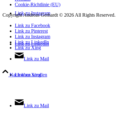
Cookie-Richtlinie (EU)
Link zu Instagram
Copyright Andreas Gerhardt ©
2026 All Rights Reserved.
Link zu Facebook
Link zu Pinterest
Link zu Instagram
Link zu LinkedIn
Link zu LinkedIn
Link zu Xing
Link zu Mail
Link zu Xing
Nach oben scrollen
Link zu Mail