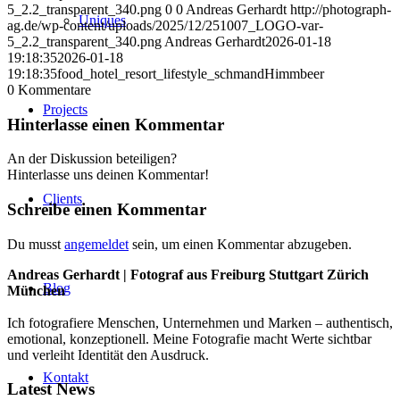
5_2.2_transparent_340.png
0
0
Andreas Gerhardt
http://photograph-
Uniques
ag.de/wp-content/uploads/2025/12/251007_LOGO-var-
5_2.2_transparent_340.png
Andreas Gerhardt
2026-01-18
19:18:35
2026-01-18
19:18:35
food_hotel_resort_lifestyle_schmandHimmbeer
0
Kommentare
Projects
Hinterlasse einen Kommentar
An der Diskussion beteiligen?
Hinterlasse uns deinen Kommentar!
Clients
Schreibe einen Kommentar
Du musst
angemeldet
sein, um einen Kommentar abzugeben.
Andreas Gerhardt | Fotograf aus Freiburg Stuttgart Zürich
Blog
München
Ich fotografiere Menschen, Unternehmen und Marken – authentisch,
emotional, konzeptionell. Meine Fotografie macht Werte sichtbar
und verleiht Identität den Ausdruck.
Kontakt
Latest News