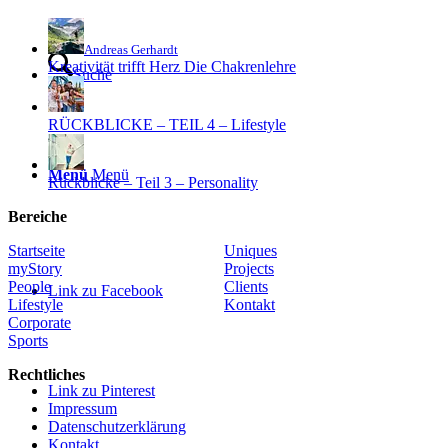
Andreas Gerhardt
Kreativität trifft Herz Die Chakrenlehre
Suche
RÜCKBLICKE – TEIL 4 – Lifestyle
Menü
Menü
Rückblicke – Teil 3 – Personality
Bereiche
Startseite
Uniques
myStory
Projects
People
Clients
Link zu Facebook
Lifestyle
Kontakt
Corporate
Sports
Rechtliches
Link zu Pinterest
Impressum
Datenschutzerklärung
Kontakt