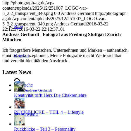
http://photograph-ag.de/wp-
content/uploads/2025/12/251007_LOGO-var-
5_2.2_transparent_340.png
0
0
Andreas Gerhardt
http://photograph-
ag.de/wp-content/uploads/2025/12/251007_LOGO-var-
5_2.2_transparent_340.png
Andreas Gerhardt
2016-03-22
Blog
22:12:37
2016-03-22 22:12:37
101
Andreas Gerhardt | Fotograf aus Freiburg Stuttgart Zürich
München
Ich fotografiere Menschen, Unternehmen und Marken – authentisch,
emotional, konzeptionell. Meine Fotografie macht Werte sichtbar
Kontakt
und verleiht Identität den Ausdruck.
Latest News
Suche
Andreas Gerhardt
Kreativität trifft Herz Die Chakrenlehre
RÜCKBLICKE – TEIL 4 – Lifestyle
Menü
Menü
Rückblicke – Teil 3 – Personality