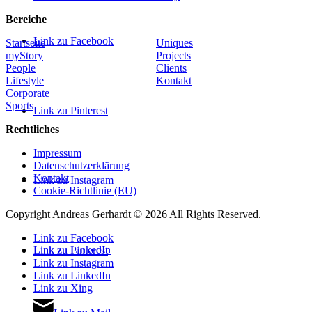
Bereiche
Link zu Facebook
Startseite
Uniques
myStory
Projects
People
Clients
Lifestyle
Kontakt
Corporate
Sports
Link zu Pinterest
Rechtliches
Impressum
Datenschutzerklärung
Kontakt
Link zu Instagram
Cookie-Richtlinie (EU)
Copyright Andreas Gerhardt ©
2026 All Rights Reserved.
Link zu Facebook
Link zu LinkedIn
Link zu Pinterest
Link zu Instagram
Link zu LinkedIn
Link zu Xing