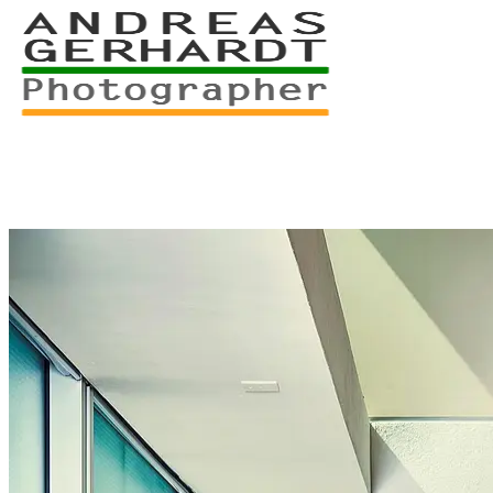
+49 761 – 557 567 3
myStory
Portfolio