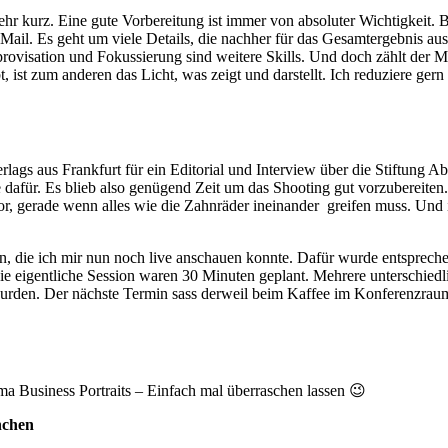
ehr kurz. Eine gute Vorbereitung ist immer von absoluter Wichtigkeit. B
Mail. Es geht um viele Details, die nachher für das Gesamtergebnis aus
rovisation und Fokussierung sind weitere Skills. Und doch zählt der 
t, ist zum anderen das Licht, was zeigt und darstellt. Ich reduziere gern
o Verlags aus Frankfurt für ein Editorial und Interview über die Stiftu
e dafür. Es blieb also genügend Zeit um das Shooting gut vorzubereiten
or, gerade wenn alles wie die Zahnräder ineinander
greifen muss. Und i
, die ich mir nun noch live anschauen konnte. Dafür wurde entspreche
ie eigentliche Session waren 30 Minuten geplant. Mehrere unterschiedl
 wurden. Der nächste Termin sass derweil beim Kaffee im Konferenzra
 Business Portraits – Einfach mal überraschen lassen 😉
nchen