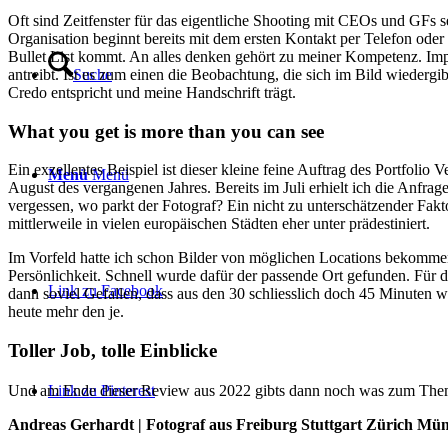
Oft sind Zeitfenster für das eigentliche Shooting mit CEOs und GFs s
Organisation beginnt bereits mit dem ersten Kontakt per Telefon oder 
Bullet List kommt. An alles denken gehört zu meiner Kompetenz. Imp
antreibt. Ist es zum einen die Beobachtung, die sich im Bild wiedergib
Suche
Credo entspricht und meine Handschrift trägt.
What you get is more than you can see
Ein exzellentes Beispiel ist dieser kleine feine Auftrag des Portfoli
Menü
Menü
August des vergangenen Jahres. Bereits im Juli erhielt ich die Anfrag
vergessen, wo parkt der Fotograf? Ein nicht zu unterschätzender Fakt
mittlerweile in vielen europäischen Städten eher unter prädestiniert.
Im Vorfeld hatte ich schon Bilder von möglichen Locations bekommen
Persönlichkeit. Schnell wurde dafür der passende Ort gefunden. Für d
Link zu Facebook
dann soviel Gefallen, dass aus den 30 schliesslich doch 45 Minuten
heute mehr den je.
Toller Job, tolle Einblicke
Und am Ende dieser Review aus 2022 gibts dann noch was zum Thema
Link zu Pinterest
Andreas Gerhardt | Fotograf aus Freiburg Stuttgart Zürich Mü