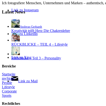
Ich fotografiere Menschen, Unternehmen und Marken – authentisch, em
Link zu Instagram
Latest News
Andreas Gerhardt
Kreativität trifft Herz Die Chakrenlehre
Link zu LinkedIn
RÜCKBLICKE – TEIL 4 – Lifestyle
Link zu Xing
Rückblicke – Teil 3 – Personality
Bereiche
Startseite
myStory
Link zu Mail
People
Lifestyle
Corporate
Sports
Rechtliches