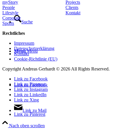
myStory
Projects
People
Clients
Lifestyle
Kontakt
Corporate
Suche
Sports
Rechtliches
Impressum
Datenschutzerklärung
Menü
Menü
Kontakt
Cookie-Richtlinie (EU)
Copyright Andreas Gerhardt ©
2026 All Rights Reserved.
Link zu Facebook
Link zu Pinterest
Link zu Facebook
Link zu Instagram
Link zu LinkedIn
Link zu Xing
Link zu Mail
Link zu Pinterest
Nach oben scrollen