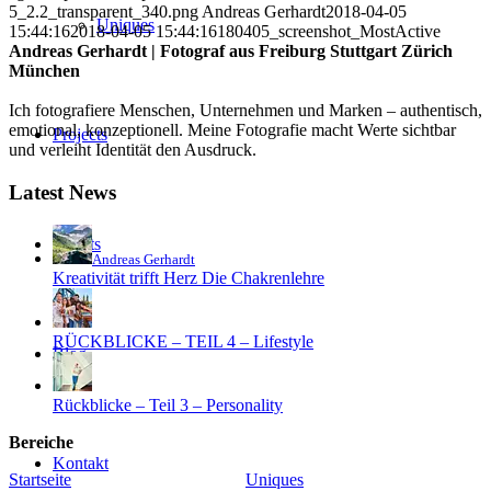
5_2.2_transparent_340.png
Andreas Gerhardt
2018-04-05
Uniques
15:44:16
2018-04-05 15:44:16
180405_screenshot_MostActive
Andreas Gerhardt | Fotograf aus Freiburg Stuttgart Zürich
München
Ich fotografiere Menschen, Unternehmen und Marken – authentisch,
emotional, konzeptionell. Meine Fotografie macht Werte sichtbar
Projects
und verleiht Identität den Ausdruck.
Latest News
Clients
Andreas Gerhardt
Kreativität trifft Herz Die Chakrenlehre
RÜCKBLICKE – TEIL 4 – Lifestyle
Blog
Rückblicke – Teil 3 – Personality
Bereiche
Kontakt
Startseite
Uniques