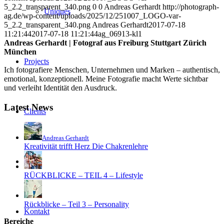
5_2.2_transparent_340.png
0
0
Andreas Gerhardt
http://photograph-
Uniques
ag.de/wp-content/uploads/2025/12/251007_LOGO-var-
5_2.2_transparent_340.png
Andreas Gerhardt
2017-07-18
11:21:44
2017-07-18 11:21:44
ag_06913-kl1
Andreas Gerhardt | Fotograf aus Freiburg Stuttgart Zürich
München
Projects
Ich fotografiere Menschen, Unternehmen und Marken – authentisch,
emotional, konzeptionell. Meine Fotografie macht Werte sichtbar
und verleiht Identität den Ausdruck.
Latest News
Clients
Andreas Gerhardt
Kreativität trifft Herz Die Chakrenlehre
Blog
RÜCKBLICKE – TEIL 4 – Lifestyle
Rückblicke – Teil 3 – Personality
Kontakt
Bereiche