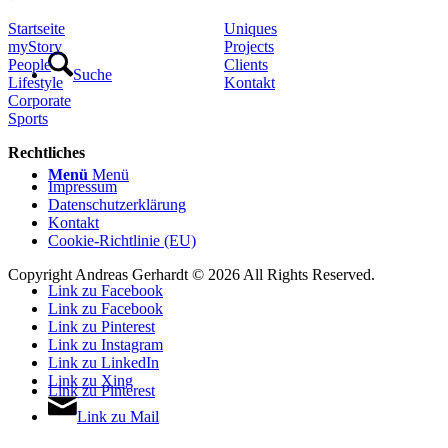
Startseite
Uniques
myStory
Projects
People
Clients
Suche
Lifestyle
Kontakt
Corporate
Sports
Rechtliches
Menü
Menü
Impressum
Datenschutzerklärung
Kontakt
Cookie-Richtlinie (EU)
Copyright Andreas Gerhardt ©
2026 All Rights Reserved.
Link zu Facebook
Link zu Facebook
Link zu Pinterest
Link zu Instagram
Link zu LinkedIn
Link zu Xing
Link zu Pinterest
Link zu Mail