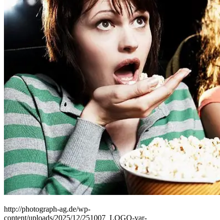
People
Lifestyle
Corporate
Sports
http://photograph-ag.de/wp-
content/uploads/2025/12/251007_LOGO-var-