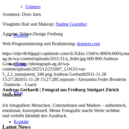
Uniques
Assistenz: Doro Juen
Visagistin Hair and Makeup:
Nadine Guenther
Agentur: Vektor-Design Freiburg
Projects
Web-Programmierung und Realisierung:
degners.com
https://mlyv8c6lgqql.i.optimole.com/cb:Xdxn.11b8/w:800/h:600/q:maut
ag.de/wp-content/uploads/2011/11/a_feder.jpg
600
800
Andreas
Gerhardt
http://photograph-ag.de/wp-
Clients
content/uploads/2025/12/251007_LOGO-var-
5_2.2_transparent_340.png
Andreas Gerhardt
2011-11-28
15:27:28
2011-11-28 15:27:28
Corporate / Alexandra Feder Beraterin
-Trainerin – Coach
Andreas Gerhardt | Fotograf aus Freiburg Stuttgart Zürich
Blog
München
Ich fotografiere Menschen, Unternehmen und Marken – authentisch,
emotional, konzeptionell. Meine Fotografie macht Werte sichtbar
und verleiht Identität den Ausdruck.
Kontakt
Latest News