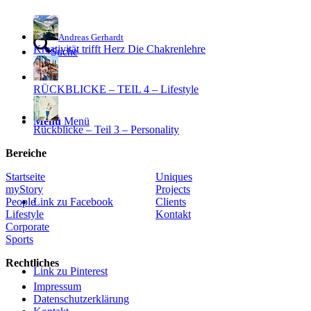
Andreas Gerhardt
Kreativität trifft Herz Die Chakrenlehre
Suche
RÜCKBLICKE – TEIL 4 – Lifestyle
Menü
Menü
Rückblicke – Teil 3 – Personality
Bereiche
Startseite
Uniques
myStory
Projects
Link zu Facebook
People
Clients
Lifestyle
Kontakt
Corporate
Sports
Rechtliches
Link zu Pinterest
Impressum
Datenschutzerklärung