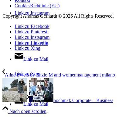
Kontakt
Cookie-Richtlinie (EU)
Link zu Instagram
Copyright Andreas Gerhardt ©
2026 All Rights Reserved.
Link zu Facebook
Link zu Pinterest
Link zu Instagram
Link zu LinkedIn
Link zu LinkedIn
Link zu Xing
Link zu Mail
Link zu Xing
Anna Ewers by Enzio M and womenmanagement milano
nochmal: Corporate – Business
Link zu Mail
Nach oben scrollen