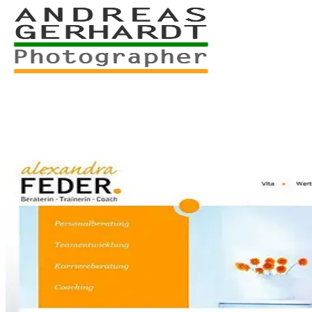
+49 761 – 557 567 3
myStory
Portfolio