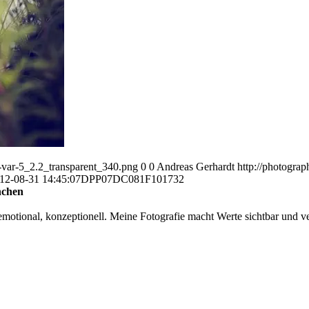
var-5_2.2_transparent_340.png
0
0
Andreas Gerhardt
http://photogr
12-08-31 14:45:07
DPP07DC081F101732
nchen
otional, konzeptionell. Meine Fotografie macht Werte sichtbar und ver