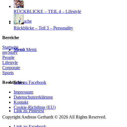
RÜCKBLICKE – TEIL 4 – Lifestyle
Suche
Rückblicke – Teil 3 – Personality
Bereiche
Startseite
Menü
Menü
myStory
People
Lifestyle
Corporate
Sports
Link zu Facebook
Rechtliches
Impressum
Datenschutzerklärung
Kontakt
Cookie-Richtlinie (EU)
Link zu Pinterest
Copyright Andreas Gerhardt ©
2026 All Rights Reserved.
Link zu Facebook