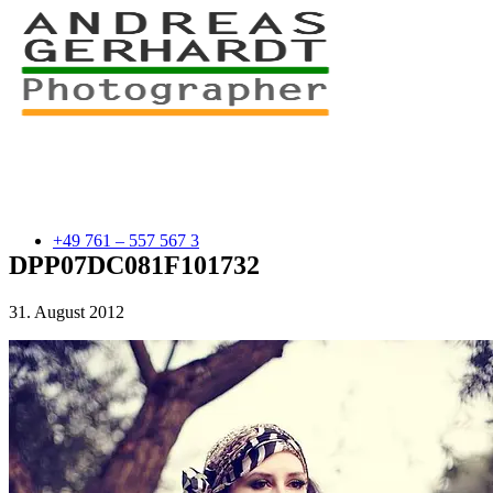
+49 761 – 557 567 3
DPP07DC081F101732
31. August 2012
myStory
Portfolio