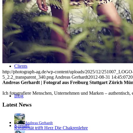
Uniques
Projects
Clients
http://photograph-ag.de/wp-content/uploads/2025/12/251007_LOGO-
5_2.2_transparent_340.png
Andreas Gerhardt
2012-08-31 14:45:07
20
Andreas Gerhardt | Fotograf aus Freiburg Stuttgart Zürich Mü
Ich fotografiere Menschen, Unternehmen und Marken – authentisch, em
Blog
Latest News
Andreas Gerhardt
Kontakt
Kreativität trifft Herz Die Chakrenlehre