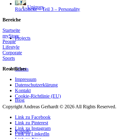
Uniques
Rückblicke – Teil 3 – Personality
Bereiche
Startseite
myStory
Projects
People
Lifestyle
Corporate
Sports
Rechtliches
Clients
Impressum
Datenschutzerklärung
Kontakt
Cookie-Richtlinie (EU)
Blog
Copyright Andreas Gerhardt ©
2026 All Rights Reserved.
Link zu Facebook
Link zu Pinterest
Link zu Instagram
Kontakt
Link zu LinkedIn