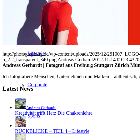
People
Lifestyle
http://photograph-ag.de/wp-content/uploads/2025/12/251007_LOGO-
5_2.2_transparent_340.png
Andreas Gerhardt
2012-11-14 09:23:43
20
Andreas Gerhardt | Fotograf aus Freiburg Stuttgart Zürich Mü
Ich fotografiere Menschen, Unternehmen und Marken – authentisch, em
Corporate
Latest News
Andreas Gerhardt
Kreativität trifft Herz Die Chakrenlehre
Sports
RÜCKBLICKE – TEIL 4 – Lifestyle