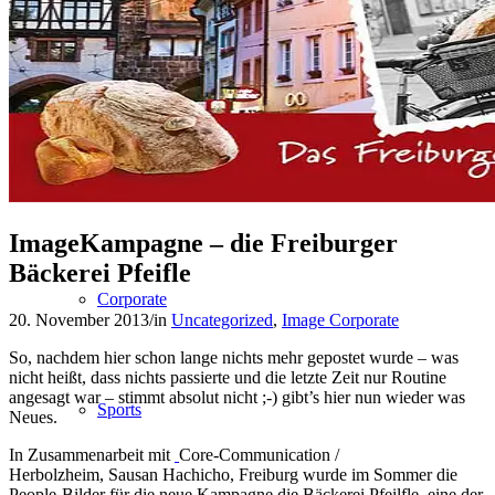
People
Lifestyle
ImageKampagne – die Freiburger
Bäckerei Pfeifle
Corporate
20. November 2013
/
in
Uncategorized
,
Image Corporate
So, nachdem hier schon lange nichts mehr gepostet wurde – was
nicht heißt, dass nichts passierte und die letzte Zeit nur Routine
angesagt war – stimmt absolut nicht ;-) gibt’s hier nun wieder was
Sports
Neues.
In Zusammenarbeit mit
Core-Communication /
Herbolzheim, Sausan Hachicho, Freiburg wurde im Sommer die
People-Bilder für die neue Kampagne die Bäckerei Pfeilfle, eine der