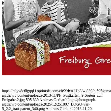
https://mlyv8c6lgqql.i.optimole.com/cb:Xdxn.11b8/w:839/h:595/q:maut
ag.de/wp-content/uploads/2013/11/PF_Postkarten_9-Sorten_zur-
Freigabe-2.jpg
595
839
Andreas Gerhardt
http://photograph-
ag.de/wp-content/uploads/2025/12/251007_LOGO-var-
5_2.2_transparent_340.png
Andreas Gerhardt
2013-11-20