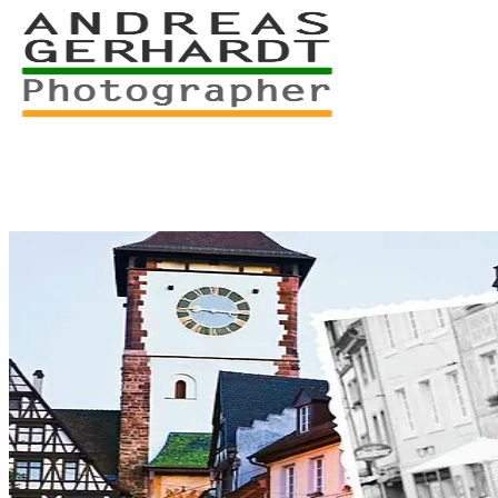
+49 761 – 557 567 3
myStory
Portfolio