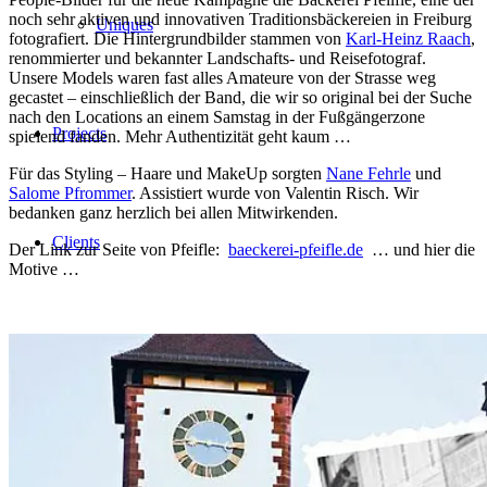
noch sehr aktiven und innovativen Traditionsbäckereien in Freiburg
Uniques
fotografiert. Die Hintergrundbilder stammen von
Karl-Heinz Raach
,
renommierter und bekannter Landschafts- und Reisefotograf.
Unsere Models waren fast alles Amateure von der Strasse weg
gecastet – einschließlich der Band, die wir so original bei der Suche
nach den Locations an einem Samstag in der Fußgängerzone
Projects
spielend fanden. Mehr Authentizität geht kaum …
Für das Styling – Haare und MakeUp sorgten
Nane Fehrle
und
Salome Pfrommer
. Assistiert wurde von Valentin Risch. Wir
bedanken ganz herzlich bei allen Mitwirkenden.
Clients
Der Link zur Seite von Pfeifle:
baeckerei-pfeifle.de
… und hier die
Motive …
Blog
Kontakt