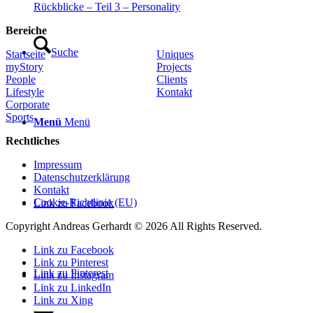
Rückblicke – Teil 3 – Personality
Bereiche
Suche
Startseite
Uniques
myStory
Projects
People
Clients
Lifestyle
Kontakt
Corporate
Sports
Menü
Menü
Rechtliches
Impressum
Datenschutzerklärung
Kontakt
Cookie-Richtlinie (EU)
Link zu Facebook
Copyright Andreas Gerhardt ©
2026 All Rights Reserved.
Link zu Facebook
Link zu Pinterest
Link zu Pinterest
Link zu Instagram
Link zu LinkedIn
Link zu Xing