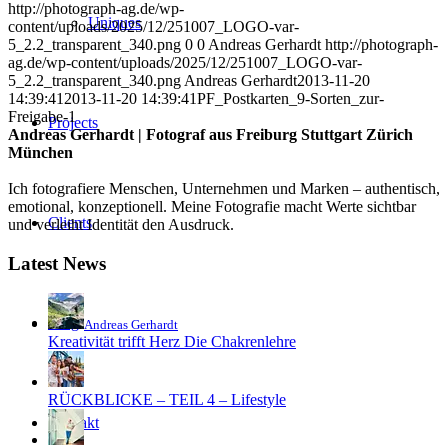
http://photograph-ag.de/wp-
Uniques
content/uploads/2025/12/251007_LOGO-var-
5_2.2_transparent_340.png
0
0
Andreas Gerhardt
http://photograph-
ag.de/wp-content/uploads/2025/12/251007_LOGO-var-
5_2.2_transparent_340.png
Andreas Gerhardt
2013-11-20
14:39:41
2013-11-20 14:39:41
PF_Postkarten_9-Sorten_zur-
Freigabe-1
Projects
Andreas Gerhardt | Fotograf aus Freiburg Stuttgart Zürich
München
Ich fotografiere Menschen, Unternehmen und Marken – authentisch,
emotional, konzeptionell. Meine Fotografie macht Werte sichtbar
Clients
und verleiht Identität den Ausdruck.
Latest News
Blog
Andreas Gerhardt
Kreativität trifft Herz Die Chakrenlehre
RÜCKBLICKE – TEIL 4 – Lifestyle
Kontakt