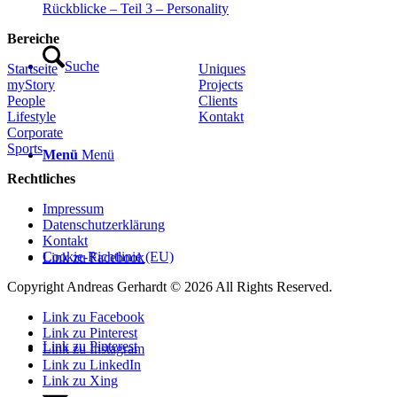
Rückblicke – Teil 3 – Personality
Bereiche
Suche
Startseite
Uniques
myStory
Projects
People
Clients
Lifestyle
Kontakt
Corporate
Sports
Menü
Menü
Rechtliches
Impressum
Datenschutzerklärung
Kontakt
Cookie-Richtlinie (EU)
Link zu Facebook
Copyright Andreas Gerhardt ©
2026 All Rights Reserved.
Link zu Facebook
Link zu Pinterest
Link zu Pinterest
Link zu Instagram
Link zu LinkedIn
Link zu Xing