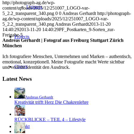
http://photograph-ag.de/wp-
Uniques
content/uploads/2025/12/251007_LOGO-var-
5_2.2_transparent_340.png
0
0
Andreas Gerhardt
http://photograph-
ag.de/wp-content/uploads/2025/12/251007_LOGO-var-
5_2.2_transparent_340.png
Andreas Gerhardt
2013-11-20
14:40:29
2013-11-20 14:40:29
PF_Postkarten_9-Sorten_zur-
Freigabe-5
Projects
Andreas Gerhardt | Fotograf aus Freiburg Stuttgart Zürich
München
Ich fotografiere Menschen, Unternehmen und Marken – authentisch,
emotional, konzeptionell. Meine Fotografie macht Werte sichtbar
Clients
und verleiht Identität den Ausdruck.
Latest News
Blog
Andreas Gerhardt
Kreativität trifft Herz Die Chakrenlehre
RÜCKBLICKE – TEIL 4 – Lifestyle
Kontakt