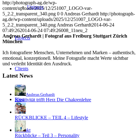
http://photograph-ag.de/wp-
Uniques
content/uploads/2025/12/251007_LOGO-var-
5_2.2_transparent_340.png
0
0
Andreas Gerhardt
http://photograph-
ag.de/wp-content/uploads/2025/12/251007_LOGO-var-
5_2.2_transparent_340.png
Andreas Gerhardt
2014-06-24
07:49:26
2014-06-24 07:49:26
008_11neu_2
Andreas Gerhardt | Fotograf aus Freiburg Stuttgart Zürich
Projects
München
Ich fotografiere Menschen, Unternehmen und Marken – authentisch,
emotional, konzeptionell. Meine Fotografie macht Werte sichtbar
und verleiht Identität den Ausdruck.
Clients
Latest News
Andreas Gerhardt
Blog
Kreativität trifft Herz Die Chakrenlehre
RÜCKBLICKE – TEIL 4 – Lifestyle
Kontakt
Rückblicke – Teil 3 – Personality