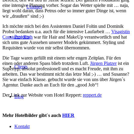
eine intensive Planung vorher. Sogar das Wetter spielte mit … naja,
Uniques
liegt wohl daran, dass Petrus oder so immer guter Dinge ist, wenn
wir „draußen“ sind ;-)
Ich möchte mich bei den Assistenten Daniel Foltin und Dominik
Probst bedanken u.a. auch für die intensive Laufarbeit …
Visagistin
Projects
Constanze Roth
war für Hair and MakeUp verantwortlich und hat
sich ums gute Aussehen unserer Models gekümmert. Styling und
Requisiten wurde von mir selbst übernommen.
Die Tage waren gefüllt mit einem sehr engen Zeitplan. Für den
einen oder anderen Spass blieb trotzdem Luft.
Jürgen Platzer
ist ein
Clients
Supertyp, absolut professionell und es macht Freude, mit ihm zu
arbeiten. Das war bestimmt nicht das letze Mal ;-) … und Susanne?
Sie war einfach Klasse. gebucht wurde sie von uns über Jürgen`s
Agentur. Danke auch an Euch für den „good Job“!
Der Link zur Website vom Hotel Reppert:
reppert.de
Blog
Mehr Hotelbilder gibt`s auch
HIER
Kontakt