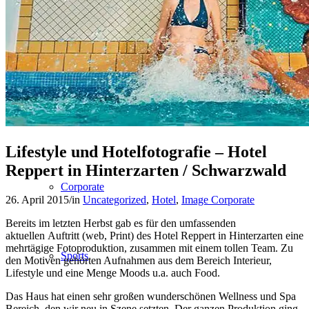
People
Lifestyle
Lifestyle und Hotelfotografie – Hotel
Reppert in Hinterzarten / Schwarzwald
Corporate
26. April 2015
/
in
Uncategorized
,
Hotel
,
Image Corporate
Bereits im letzten Herbst gab es für den umfassenden
aktuellen Auftritt (web, Print) des Hotel Reppert in Hinterzarten eine
mehrtägige Fotoproduktion, zusammen mit einem tollen Team. Zu
Sports
den Motiven gehörten Aufnahmen aus dem Bereich Interieur,
Lifestyle und eine Menge Moods u.a. auch Food.
Das Haus hat einen sehr großen wunderschönen Wellness und Spa
Bereich, den wir neu in Szene setzten. Der ganzen Produktion ging