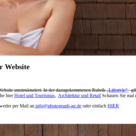
er Website
Website umstrukturiert. In der dazugekommenen Rubrik
„Lifestyle“
gib
che hier
Hotel und Tourismus
,
Architektur und Retail
Schauen Sie mal r
weder per Mail an
info@photograph-ag.de
oder einfach
HIER