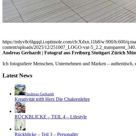
https://mlyv8c6lgqql.i.optimole.com/cb:Xdxn.11b8/w:900/h:600/q:mau
content/uploads/2025/12/251007_LOGO-var-5_2.2_transparent_340
Andreas Gerhardt | Fotograf aus Freiburg Stuttgart Zürich Mü
Ich fotografiere Menschen, Unternehmen und Marken – authentisch, em
Latest News
Andreas Gerhardt
Kreativität trifft Herz Die Chakrenlehre
RÜCKBLICKE – TEIL 4 – Lifestyle
Rückblicke – Teil 3 – Personality