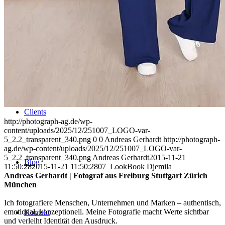
Uniques
Projects
Clients
http://photograph-ag.de/wp-
content/uploads/2025/12/251007_LOGO-var-
5_2.2_transparent_340.png
0
0
Andreas Gerhardt
http://photograph-
ag.de/wp-content/uploads/2025/12/251007_LOGO-var-
5_2.2_transparent_340.png
Andreas Gerhardt
2015-11-21
Blog
11:50:28
2015-11-21 11:50:28
07_LookBook Djemila
Andreas Gerhardt | Fotograf aus Freiburg Stuttgart Zürich
München
Ich fotografiere Menschen, Unternehmen und Marken – authentisch,
emotional, konzeptionell. Meine Fotografie macht Werte sichtbar
Kontakt
und verleiht Identität den Ausdruck.