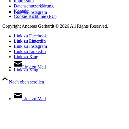
Impressum
Datenschutzerklärung
Kontakt
Link zu Instagram
Cookie-Richtlinie (EU)
Copyright Andreas Gerhardt ©
2026 All Rights Reserved.
Link zu Facebook
Link zu LinkedIn
Link zu Pinterest
Link zu Instagram
Link zu LinkedIn
Link zu Xing
Link zu Mail
Link zu Xing
Nach oben scrollen
Link zu Mail