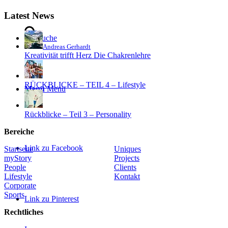
Latest News
Suche
Andreas Gerhardt
Kreativität trifft Herz Die Chakrenlehre
RÜCKBLICKE – TEIL 4 – Lifestyle
Menü
Menü
Rückblicke – Teil 3 – Personality
Bereiche
Link zu Facebook
Startseite
Uniques
myStory
Projects
People
Clients
Lifestyle
Kontakt
Corporate
Sports
Link zu Pinterest
Rechtliches