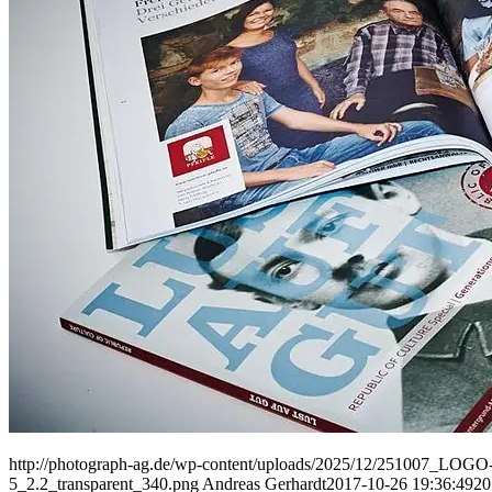
People
Lifestyle
Corporate
Sports
http://photograph-ag.de/wp-content/uploads/2025/12/251007_LOGO-
5_2.2_transparent_340.png
Andreas Gerhardt
2017-10-26 19:36:49
20