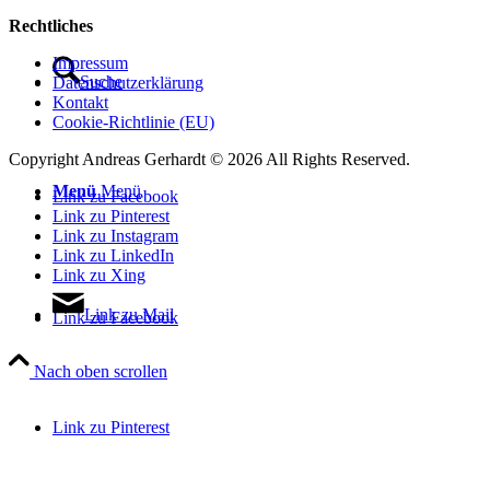
Rechtliches
Impressum
Suche
Datenschutzerklärung
Kontakt
Cookie-Richtlinie (EU)
Copyright Andreas Gerhardt ©
2026 All Rights Reserved.
Menü
Menü
Link zu Facebook
Link zu Pinterest
Link zu Instagram
Link zu LinkedIn
Link zu Xing
Link zu Mail
Link zu Facebook
Nach oben scrollen
Link zu Pinterest