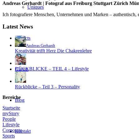
Andreas Gerhardt | Fotograf aus Freiburg Stuttgart Zürich Mü
Uniques
Ich fotografiere Menschen, Unternehmen und Marken – authentisch, em
Latest News
Projects
Andreas Gerhardt
Kreativität trifft Herz Die Chakrenlehre
RÜCKBLICKE – TEIL 4 – Lifestyle
Clients
Rückblicke – Teil 3 – Personality
Bereiche
Blog
Startseite
myStory
People
Lifestyle
Corporate
Kontakt
Sports