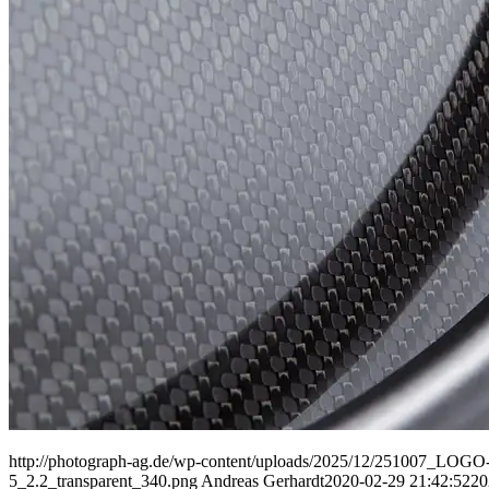
People
Lifestyle
Corporate
Sports
http://photograph-ag.de/wp-content/uploads/2025/12/251007_LOGO-
5_2.2_transparent_340.png
Andreas Gerhardt
2020-02-29 21:42:52
20