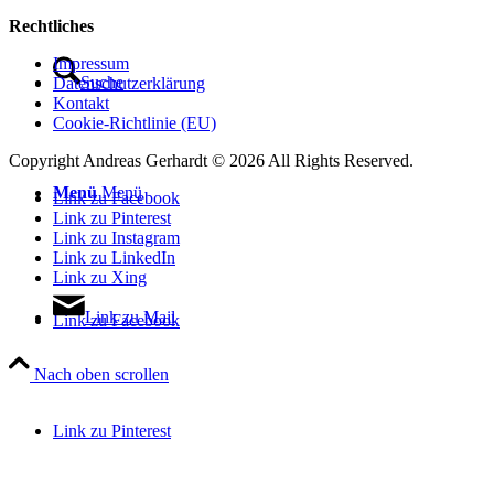
Rechtliches
Impressum
Suche
Datenschutzerklärung
Kontakt
Cookie-Richtlinie (EU)
Copyright Andreas Gerhardt ©
2026 All Rights Reserved.
Menü
Menü
Link zu Facebook
Link zu Pinterest
Link zu Instagram
Link zu LinkedIn
Link zu Xing
Link zu Mail
Link zu Facebook
Nach oben scrollen
Link zu Pinterest