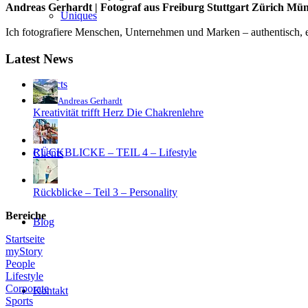
Andreas Gerhardt | Fotograf aus Freiburg Stuttgart Zürich Mü
Uniques
Ich fotografiere Menschen, Unternehmen und Marken – authentisch, em
Latest News
Projects
Andreas Gerhardt
Kreativität trifft Herz Die Chakrenlehre
RÜCKBLICKE – TEIL 4 – Lifestyle
Clients
Rückblicke – Teil 3 – Personality
Bereiche
Blog
Startseite
myStory
People
Lifestyle
Corporate
Kontakt
Sports