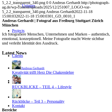
5_2.2_transparent_340.png
0
0
Andreas Gerhardt
http://photograph-
Uniques
ag.de/wp-content/uploads/2025/12/251007_LOGO-var-
5_2.2_transparent_340.png
Andreas Gerhardt
2022-11-18
15:00:03
2022-11-18 15:00:03
01_GD_0010_1
Andreas Gerhardt | Fotograf aus Freiburg Stuttgart Zürich
München
Projects
Ich fotografiere Menschen, Unternehmen und Marken – authentisch,
emotional, konzeptionell. Meine Fotografie macht Werte sichtbar
und verleiht Identität den Ausdruck.
Latest News
Clients
Andreas Gerhardt
Kreativität trifft Herz Die Chakrenlehre
Blog
RÜCKBLICKE – TEIL 4 – Lifestyle
Rückblicke – Teil 3 – Personality
Kontakt
Bereiche