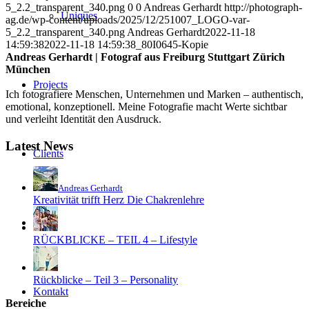
5_2.2_transparent_340.png
0
0
Andreas Gerhardt
http://photograph-
Uniques
ag.de/wp-content/uploads/2025/12/251007_LOGO-var-
5_2.2_transparent_340.png
Andreas Gerhardt
2022-11-18
14:59:38
2022-11-18 14:59:38
_80I0645-Kopie
Andreas Gerhardt | Fotograf aus Freiburg Stuttgart Zürich
München
Projects
Ich fotografiere Menschen, Unternehmen und Marken – authentisch,
emotional, konzeptionell. Meine Fotografie macht Werte sichtbar
und verleiht Identität den Ausdruck.
Latest News
Clients
Andreas Gerhardt
Kreativität trifft Herz Die Chakrenlehre
Blog
RÜCKBLICKE – TEIL 4 – Lifestyle
Rückblicke – Teil 3 – Personality
Kontakt
Bereiche