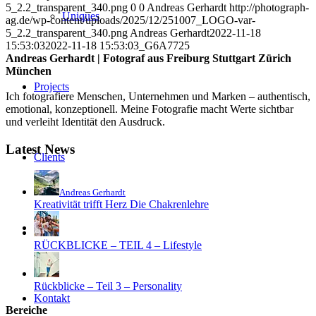
5_2.2_transparent_340.png
0
0
Andreas Gerhardt
http://photograph-
Uniques
ag.de/wp-content/uploads/2025/12/251007_LOGO-var-
5_2.2_transparent_340.png
Andreas Gerhardt
2022-11-18
15:53:03
2022-11-18 15:53:03
_G6A7725
Andreas Gerhardt | Fotograf aus Freiburg Stuttgart Zürich
München
Projects
Ich fotografiere Menschen, Unternehmen und Marken – authentisch,
emotional, konzeptionell. Meine Fotografie macht Werte sichtbar
und verleiht Identität den Ausdruck.
Latest News
Clients
Andreas Gerhardt
Kreativität trifft Herz Die Chakrenlehre
Blog
RÜCKBLICKE – TEIL 4 – Lifestyle
Rückblicke – Teil 3 – Personality
Kontakt
Bereiche