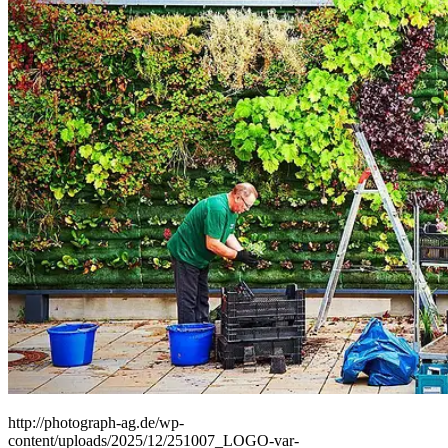
People
Lifestyle
Corporate
Sports
http://photograph-ag.de/wp-
content/uploads/2025/12/251007_LOGO-var-