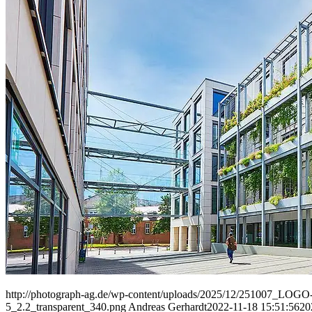
People
Lifestyle
Corporate
Sports
http://photograph-ag.de/wp-content/uploads/2025/12/251007_LOGO-
5_2.2_transparent_340.png
Andreas Gerhardt
2022-11-18 15:51:56
20