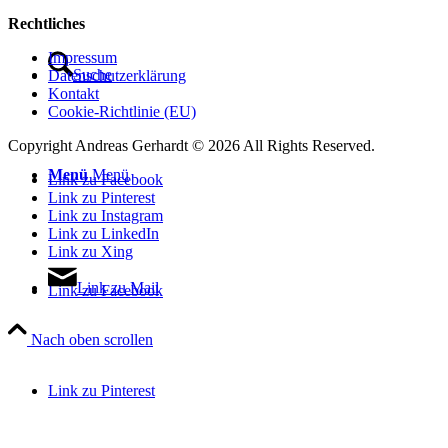
Rechtliches
Impressum
Suche
Datenschutzerklärung
Kontakt
Cookie-Richtlinie (EU)
Copyright Andreas Gerhardt ©
2026 All Rights Reserved.
Menü
Menü
Link zu Facebook
Link zu Pinterest
Link zu Instagram
Link zu LinkedIn
Link zu Xing
Link zu Mail
Link zu Facebook
Nach oben scrollen
Link zu Pinterest