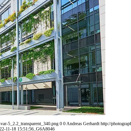
var-5_2.2_transparent_340.png
0
0
Andreas Gerhardt
http://photogr
22-11-18 15:51:56
_G6A8046