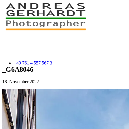
+49 761 – 557 567 3
_G6A8046
18. November 2022
myStory
Portfolio