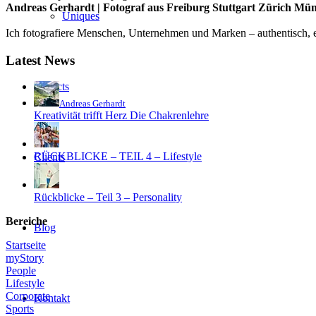
Andreas Gerhardt | Fotograf aus Freiburg Stuttgart Zürich Mü
Uniques
Ich fotografiere Menschen, Unternehmen und Marken – authentisch, em
Latest News
Projects
Andreas Gerhardt
Kreativität trifft Herz Die Chakrenlehre
RÜCKBLICKE – TEIL 4 – Lifestyle
Clients
Rückblicke – Teil 3 – Personality
Bereiche
Blog
Startseite
myStory
People
Lifestyle
Corporate
Kontakt
Sports