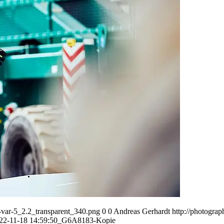
var-5_2.2_transparent_340.png
0
0
Andreas Gerhardt
http://photogr
22-11-18 14:59:50
_G6A8183-Kopie