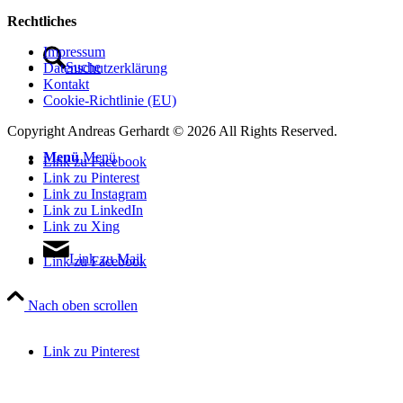
Rechtliches
Impressum
Suche
Datenschutzerklärung
Kontakt
Cookie-Richtlinie (EU)
Copyright Andreas Gerhardt ©
2026 All Rights Reserved.
Menü
Menü
Link zu Facebook
Link zu Pinterest
Link zu Instagram
Link zu LinkedIn
Link zu Xing
Link zu Mail
Link zu Facebook
Nach oben scrollen
Link zu Pinterest