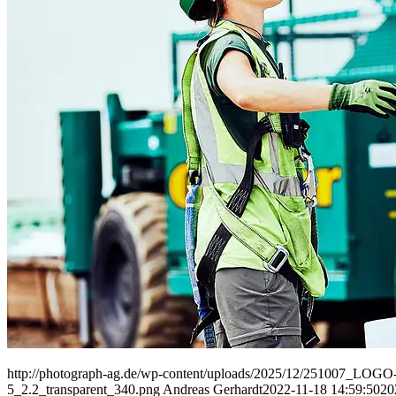
People
Lifestyle
Corporate
Sports
http://photograph-ag.de/wp-content/uploads/2025/12/251007_LOGO-
5_2.2_transparent_340.png
Andreas Gerhardt
2022-11-18 14:59:50
20