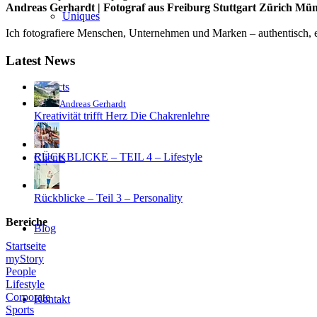
Andreas Gerhardt | Fotograf aus Freiburg Stuttgart Zürich Mü
Uniques
Ich fotografiere Menschen, Unternehmen und Marken – authentisch, em
Latest News
Projects
Andreas Gerhardt
Kreativität trifft Herz Die Chakrenlehre
RÜCKBLICKE – TEIL 4 – Lifestyle
Clients
Rückblicke – Teil 3 – Personality
Bereiche
Blog
Startseite
myStory
People
Lifestyle
Corporate
Kontakt
Sports