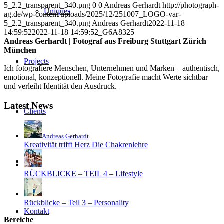
5_2.2_transparent_340.png
0
0
Andreas Gerhardt
http://photograph-
Uniques
ag.de/wp-content/uploads/2025/12/251007_LOGO-var-
5_2.2_transparent_340.png
Andreas Gerhardt
2022-11-18
14:59:52
2022-11-18 14:59:52
_G6A8325
Andreas Gerhardt | Fotograf aus Freiburg Stuttgart Zürich
München
Projects
Ich fotografiere Menschen, Unternehmen und Marken – authentisch,
emotional, konzeptionell. Meine Fotografie macht Werte sichtbar
und verleiht Identität den Ausdruck.
Latest News
Clients
Andreas Gerhardt
Kreativität trifft Herz Die Chakrenlehre
Blog
RÜCKBLICKE – TEIL 4 – Lifestyle
Rückblicke – Teil 3 – Personality
Kontakt
Bereiche