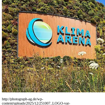
People
Lifestyle
Corporate
Sports
http://photograph-ag.de/wp-
content/uploads/2025/12/251007_LOGO-var-