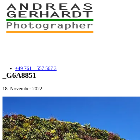
+49 761 – 557 567 3
_G6A8851
18. November 2022
myStory
Portfolio