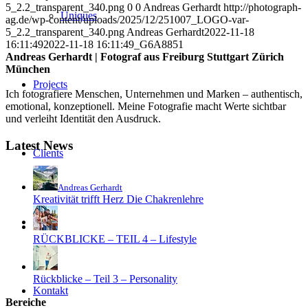
5_2.2_transparent_340.png
0
0
Andreas Gerhardt
http://photograph-
Uniques
ag.de/wp-content/uploads/2025/12/251007_LOGO-var-
5_2.2_transparent_340.png
Andreas Gerhardt
2022-11-18
16:11:49
2022-11-18 16:11:49
_G6A8851
Andreas Gerhardt | Fotograf aus Freiburg Stuttgart Zürich
München
Projects
Ich fotografiere Menschen, Unternehmen und Marken – authentisch,
emotional, konzeptionell. Meine Fotografie macht Werte sichtbar
und verleiht Identität den Ausdruck.
Latest News
Clients
Andreas Gerhardt
Kreativität trifft Herz Die Chakrenlehre
Blog
RÜCKBLICKE – TEIL 4 – Lifestyle
Rückblicke – Teil 3 – Personality
Kontakt
Bereiche