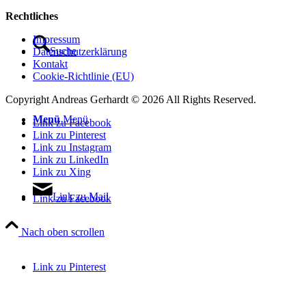
Rechtliches
Impressum
Suche
Datenschutzerklärung
Kontakt
Cookie-Richtlinie (EU)
Copyright Andreas Gerhardt ©
2026 All Rights Reserved.
Menü
Menü
Link zu Facebook
Link zu Pinterest
Link zu Instagram
Link zu LinkedIn
Link zu Xing
Link zu Mail
Link zu Facebook
Nach oben scrollen
Link zu Pinterest