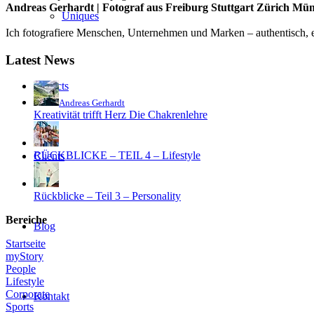
Andreas Gerhardt | Fotograf aus Freiburg Stuttgart Zürich Mü
Uniques
Ich fotografiere Menschen, Unternehmen und Marken – authentisch, em
Latest News
Projects
Andreas Gerhardt
Kreativität trifft Herz Die Chakrenlehre
RÜCKBLICKE – TEIL 4 – Lifestyle
Clients
Rückblicke – Teil 3 – Personality
Bereiche
Blog
Startseite
myStory
People
Lifestyle
Corporate
Kontakt
Sports