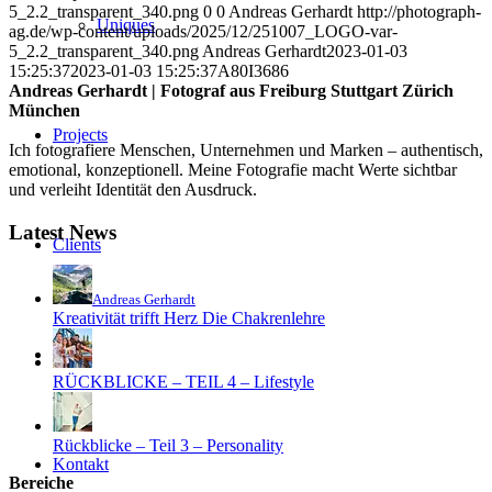
5_2.2_transparent_340.png
0
0
Andreas Gerhardt
http://photograph-
Uniques
ag.de/wp-content/uploads/2025/12/251007_LOGO-var-
5_2.2_transparent_340.png
Andreas Gerhardt
2023-01-03
15:25:37
2023-01-03 15:25:37
A80I3686
Andreas Gerhardt | Fotograf aus Freiburg Stuttgart Zürich
München
Projects
Ich fotografiere Menschen, Unternehmen und Marken – authentisch,
emotional, konzeptionell. Meine Fotografie macht Werte sichtbar
und verleiht Identität den Ausdruck.
Latest News
Clients
Andreas Gerhardt
Kreativität trifft Herz Die Chakrenlehre
Blog
RÜCKBLICKE – TEIL 4 – Lifestyle
Rückblicke – Teil 3 – Personality
Kontakt
Bereiche