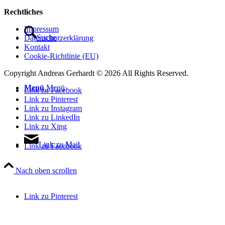
Rechtliches
Impressum
Suche
Datenschutzerklärung
Kontakt
Cookie-Richtlinie (EU)
Copyright Andreas Gerhardt ©
2026 All Rights Reserved.
Menü
Menü
Link zu Facebook
Link zu Pinterest
Link zu Instagram
Link zu LinkedIn
Link zu Xing
Link zu Mail
Link zu Facebook
Nach oben scrollen
Link zu Pinterest