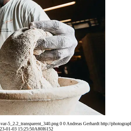
var-5_2.2_transparent_340.png
0
0
Andreas Gerhardt
http://photogr
23-01-03 15:25:50
A80I6152