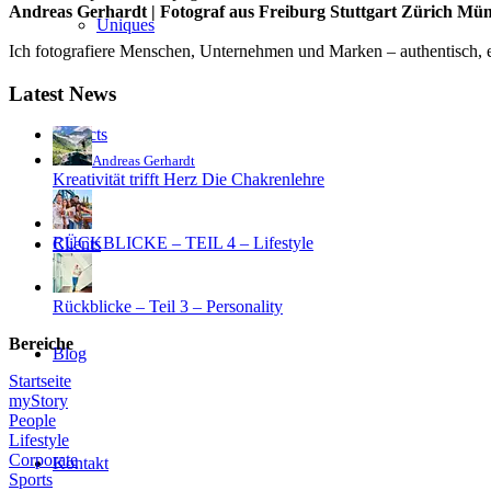
Andreas Gerhardt | Fotograf aus Freiburg Stuttgart Zürich Mü
Uniques
Ich fotografiere Menschen, Unternehmen und Marken – authentisch, em
Latest News
Projects
Andreas Gerhardt
Kreativität trifft Herz Die Chakrenlehre
RÜCKBLICKE – TEIL 4 – Lifestyle
Clients
Rückblicke – Teil 3 – Personality
Bereiche
Blog
Startseite
myStory
People
Lifestyle
Corporate
Kontakt
Sports