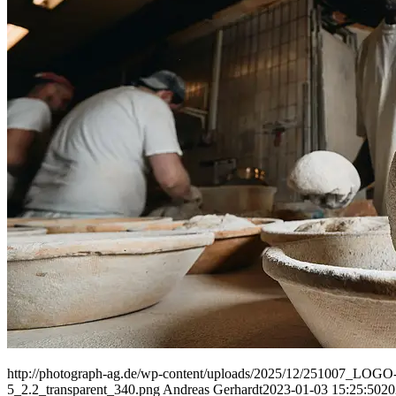
People
Lifestyle
Corporate
Sports
http://photograph-ag.de/wp-content/uploads/2025/12/251007_LOGO-
5_2.2_transparent_340.png
Andreas Gerhardt
2023-01-03 15:25:50
20