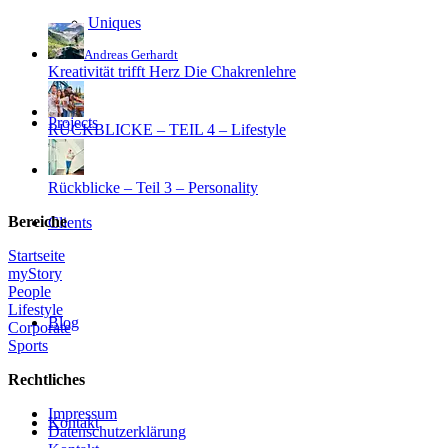
Uniques
Andreas Gerhardt
Kreativität trifft Herz Die Chakrenlehre
Projects
RÜCKBLICKE – TEIL 4 – Lifestyle
Rückblicke – Teil 3 – Personality
Bereiche
Clients
Startseite
myStory
People
Lifestyle
Blog
Corporate
Sports
Rechtliches
Impressum
Kontakt
Datenschutzerklärung