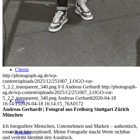
Uniques
Projects
Clients
http://photograph-ag.de/wp-
content/uploads/2025/12/251007_LOGO-var-
5_2.2_transparent_340.png
0
0
Andreas Gerhardt
http://photograph-
ag.de/wp-content/uploads/2025/12/251007_LOGO-var-
5_2.2_transparent_340.png
Andreas Gerhardt
2026-04-18
Blog
16:14:15
2026-04-18 16:14:15
_76A0172
Andreas Gerhardt | Fotograf aus Freiburg Stuttgart Zürich
München
Ich fotografiere Menschen, Unternehmen und Marken – authentisch,
emotional, konzeptionell. Meine Fotografie macht Werte sichtbar
Kontakt
und verleiht Identität den Ausdruck.