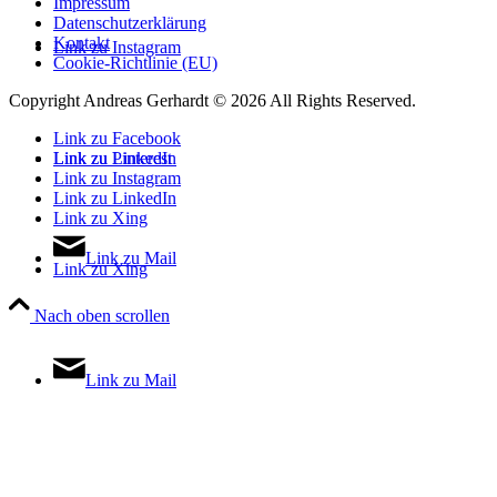
Impressum
Datenschutzerklärung
Kontakt
Link zu Instagram
Cookie-Richtlinie (EU)
Copyright Andreas Gerhardt ©
2026 All Rights Reserved.
Link zu Facebook
Link zu LinkedIn
Link zu Pinterest
Link zu Instagram
Link zu LinkedIn
Link zu Xing
Link zu Mail
Link zu Xing
Nach oben scrollen
Link zu Mail