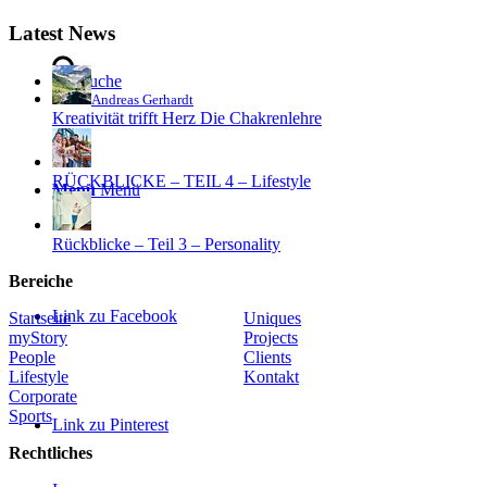
Latest News
Suche
Andreas Gerhardt
Kreativität trifft Herz Die Chakrenlehre
RÜCKBLICKE – TEIL 4 – Lifestyle
Menü
Menü
Rückblicke – Teil 3 – Personality
Bereiche
Link zu Facebook
Startseite
Uniques
myStory
Projects
People
Clients
Lifestyle
Kontakt
Corporate
Sports
Link zu Pinterest
Rechtliches