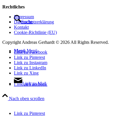
Rechtliches
Impressum
Suche
Datenschutzerklärung
Kontakt
Cookie-Richtlinie (EU)
Copyright Andreas Gerhardt ©
2026 All Rights Reserved.
Menü
Menü
Link zu Facebook
Link zu Pinterest
Link zu Instagram
Link zu LinkedIn
Link zu Xing
Link zu Mail
Link zu Facebook
Nach oben scrollen
Link zu Pinterest