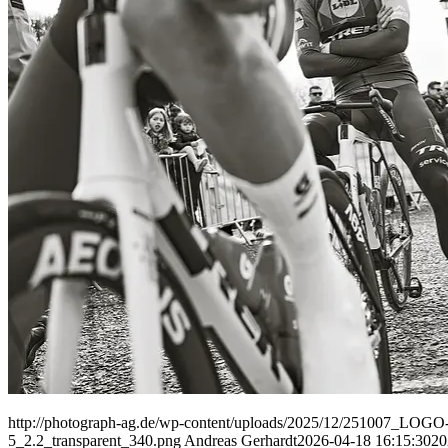
People
Lifestyle
Corporate
Sports
http://photograph-ag.de/wp-content/uploads/2025/12/251007_LOGO-
5_2.2_transparent_340.png
Andreas Gerhardt
2026-04-18 16:15:30
20