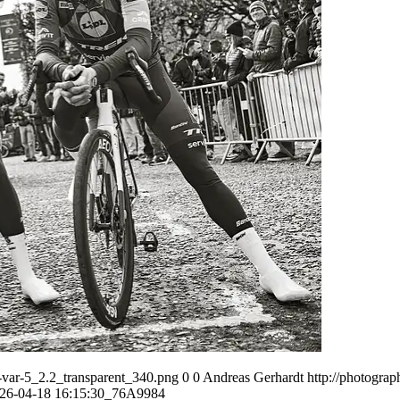
var-5_2.2_transparent_340.png
0
0
Andreas Gerhardt
http://photogr
26-04-18 16:15:30
_76A9984