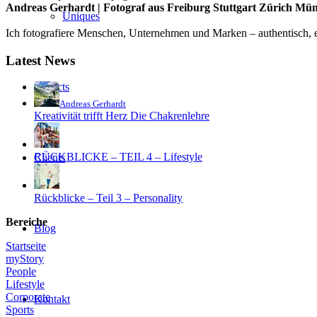
Andreas Gerhardt | Fotograf aus Freiburg Stuttgart Zürich Mü
Uniques
Ich fotografiere Menschen, Unternehmen und Marken – authentisch, em
Latest News
Projects
Andreas Gerhardt
Kreativität trifft Herz Die Chakrenlehre
RÜCKBLICKE – TEIL 4 – Lifestyle
Clients
Rückblicke – Teil 3 – Personality
Bereiche
Blog
Startseite
myStory
People
Lifestyle
Corporate
Kontakt
Sports