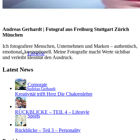
People
Andreas Gerhardt | Fotograf aus Freiburg Stuttgart Zürich
München
Ich fotografiere Menschen, Unternehmen und Marken – authentisch,
emotional, konzeptionell. Meine Fotografie macht Werte sichtbar
Lifestyle
und verleiht Identität den Ausdruck.
Latest News
Corporate
Andreas Gerhardt
Kreativität trifft Herz Die Chakrenlehre
RÜCKBLICKE – TEIL 4 – Lifestyle
Sports
Rückblicke – Teil 3 – Personality