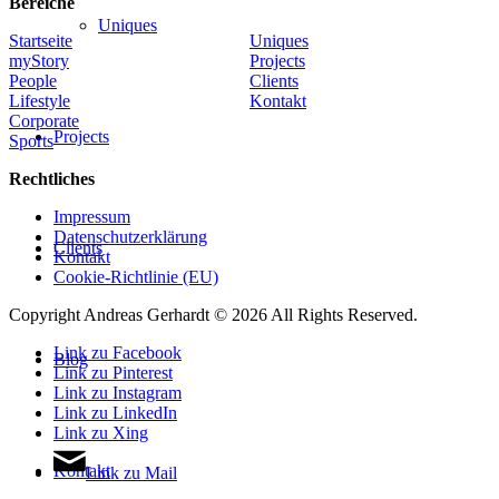
Bereiche
Uniques
Startseite
Uniques
myStory
Projects
People
Clients
Lifestyle
Kontakt
Corporate
Projects
Sports
Rechtliches
Impressum
Datenschutzerklärung
Clients
Kontakt
Cookie-Richtlinie (EU)
Copyright Andreas Gerhardt ©
2026 All Rights Reserved.
Link zu Facebook
Blog
Link zu Pinterest
Link zu Instagram
Link zu LinkedIn
Link zu Xing
Kontakt
Link zu Mail