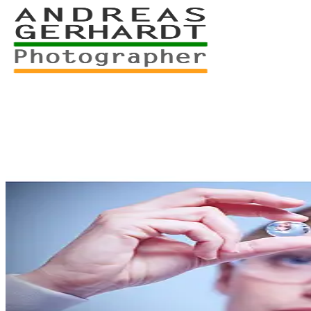
+49 761 – 557 567 3
myStory
Portfolio