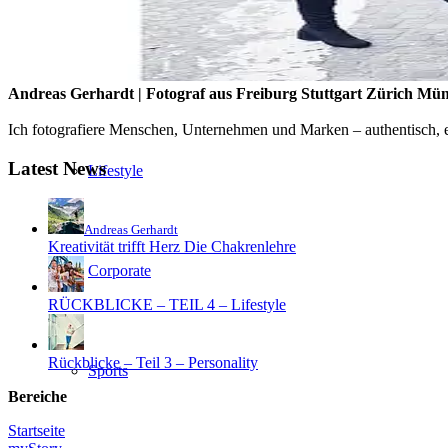
People
Andreas Gerhardt | Fotograf aus Freiburg Stuttgart Zürich Mü
Ich fotografiere Menschen, Unternehmen und Marken – authentisch, em
Latest News
Lifestyle
Andreas Gerhardt
Kreativität trifft Herz Die Chakrenlehre
Corporate
RÜCKBLICKE – TEIL 4 – Lifestyle
Rückblicke – Teil 3 – Personality
Sports
Bereiche
Startseite