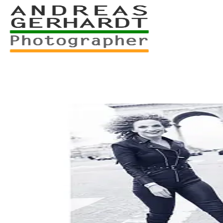
+49 761 – 557 567 3
myStory
Portfolio