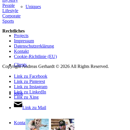
myStory
People
Uniques
Lifestyle
Corporate
Sports
Rechtliches
Projects
Impressum
Datenschutzerklärung
Kontakt
Cookie-Richtlinie (EU)
Clients
Copyright Andreas Gerhardt ©
2026 All Rights Reserved.
Link zu Facebook
Link zu Pinterest
Link zu Instagram
Link zu LinkedIn
Blog
Link zu Xing
Link zu Mail
Kontakt