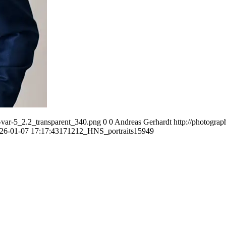
var-5_2.2_transparent_340.png
0
0
Andreas Gerhardt
http://photogr
26-01-07 17:17:43
171212_HNS_portraits15949