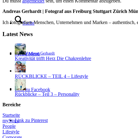
Du musst
angemeldet
sein, um einen Kommentar abzugeben.
Andreas Gerhardt | Fotograf aus Freiburg Stuttgart Zürich Mü
Ich fotografiere Menschen, Unternehmen und Marken – authentisch, em
Suche
Latest News
Andreas Gerhardt
Menü
Menü
Kreativität trifft Herz Die Chakrenlehre
RÜCKBLICKE – TEIL 4 – Lifestyle
Link zu Facebook
Rückblicke – Teil 3 – Personality
Bereiche
Startseite
Link zu Pinterest
myStory
People
Lifestyle
Corporate