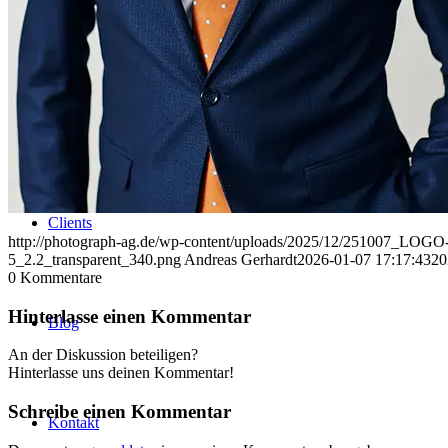
Uniques
Projects
Clients
http://photograph-ag.de/wp-content/uploads/2025/12/251007_LOGO-
5_2.2_transparent_340.png
Andreas Gerhardt
2026-01-07 17:17:43
20
0
Kommentare
Hinterlasse einen Kommentar
Blog
An der Diskussion beteiligen?
Hinterlasse uns deinen Kommentar!
Schreibe einen Kommentar
Kontakt