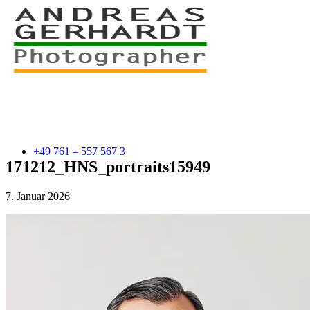
+49 761 – 557 567 3
171212_HNS_portraits15949
7. Januar 2026
myStory
Portfolio