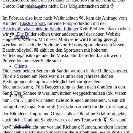
Credo: Geht nicht, gibts nicht. Das Möglichmachen zählt ☝️
Uniques
Im Februar, also kurz nach Weihnachten 🎅, kam die Anfrage vom
Kunden,
Elastus-Sport
, für eine Fotoproduktion mit der
Beachvolleyballspielerin Sandra Ittlinger
.Kein Problem, das machen
wir 👷. Die Bilder sollten unter anderem auf der neuen Website
Projects
eingesetzt werden. Mit dieser Motivserie wird künftig gezeigt
werden, wie sich die Produkte von Elastus-Sport einsetzen lassen.
Beachvolleyball 🏐 zählt zu den Sportarten mit höherem
Verletzungsrisiko gerade die Muskulatur betreffend, auch wenn
Prävention an erster Stelle steht.
Clients
Die ersten beiden Serien mit Sandra wurden in der Halle geshootet.
Für die Szenen am Netz war dies unter den jahreszeitlichen
Bedingungen die optimale Möglichkeit zur gezielten
Ideenumsetzung. Fürs Baggern ging es dann nach draußen in den
Sand. Der Schnee ❄️ war inzwischen weggeschmolzen (ok, waren
Blog
nur 1 cm …) und wir hatten (wie solls auch anders sein, wenn ich
fotografiere) sogar Sonne ☀️ (fast schon zuviel) für die Umsetzung
der Bildideen. Impro und Orga ist alles. Ok, ohne Erfahrung gehts
auch nicht. Und mit Sandra war es echtes Teamwork 🏋️. Sie stand
Kontakt
bzw. hechtete nicht nur vor und Richtung Kamera, sondern leistete
gleichzeitig wertvollen Support für die Aufnahmen. wenn Profis auf