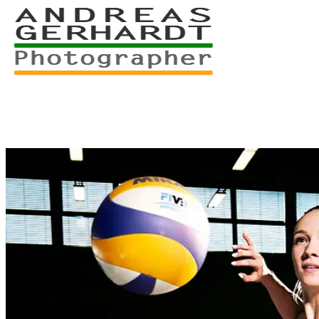
+49 761 – 557 567 3
myStory
Portfolio