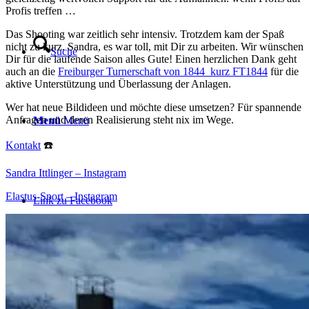
Profis treffen …
Das Shooting war zeitlich sehr intensiv. Trotzdem kam der Spaß
nicht zu kurz. Sandra, es war toll, mit Dir zu arbeiten. Wir wünschen
Suche
Dir für die laufende Saison alles Gute! Einen herzlichen Dank geht
auch an die
Freiburger Turnerschaft von 1844
kurz FT1844
für die
aktive Unterstützung und Überlassung der Anlagen.
Wer hat neue Bildideen und möchte diese umsetzen? Für spannende
Anfragen und deren Realisierung steht nix im Wege.
Menü
Menü
Kontakt
☎️
Sandra Ittlinger – Instagram
Elastus-Sport – Instagram
Link zu Facebook
Link zu Pinterest