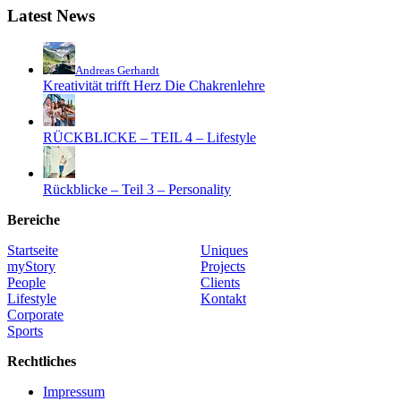
Latest News
Andreas Gerhardt
Kreativität trifft Herz Die Chakrenlehre
RÜCKBLICKE – TEIL 4 – Lifestyle
Rückblicke – Teil 3 – Personality
Bereiche
Startseite
Uniques
myStory
Projects
People
Clients
Lifestyle
Kontakt
Corporate
Sports
Rechtliches
Impressum