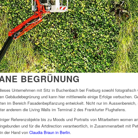
BANE BEGRÜNUNG
ieses Unternehmen mit Sitz in Buchenbach bei Freiburg sowohl fotografisch wi
kalen Gebäudebegrünung und kann hier mittlerweile einige Erfolge verbuchen. 
isten im Bereich Fasadenbepflanzung entwickelt. Nicht nur im Aussenbereich,
r anderem die Living Walls im Terminal 2 des Frankfurter Flughafens.
einiger Referenzobjekte bis zu Moods und Portraits von Mitarbeitern women 
ngebunden und für die Artdirection verantwortlich, in Zusammenarbeit mit Pet
g in der Hand von
Claudia Braun in Berlin
.