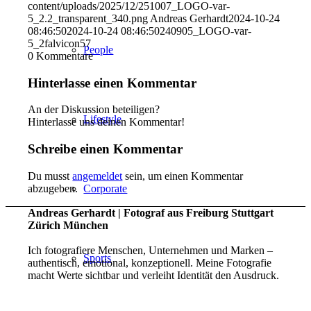
content/uploads/2025/12/251007_LOGO-var-
5_2.2_transparent_340.png
Andreas Gerhardt
2024-10-24
08:46:50
2024-10-24 08:46:50
240905_LOGO-var-
5_2falvicon57
People
0
Kommentare
Hinterlasse einen Kommentar
An der Diskussion beteiligen?
Lifestyle
Hinterlasse uns deinen Kommentar!
Schreibe einen Kommentar
Du musst
angemeldet
sein, um einen Kommentar
abzugeben.
Corporate
Andreas Gerhardt | Fotograf aus Freiburg Stuttgart
Zürich München
Ich fotografiere Menschen, Unternehmen und Marken –
Sports
authentisch, emotional, konzeptionell. Meine Fotografie
macht Werte sichtbar und verleiht Identität den Ausdruck.