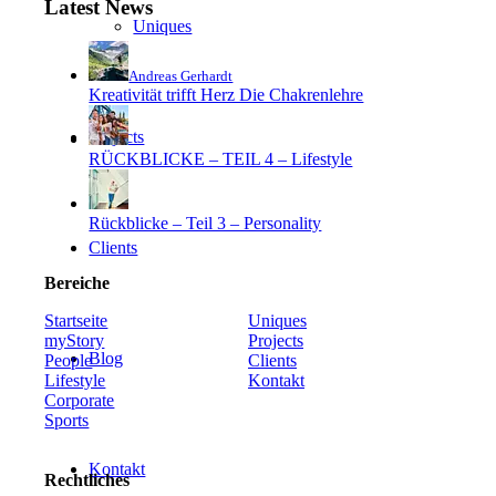
Latest News
Uniques
Andreas Gerhardt
Kreativität trifft Herz Die Chakrenlehre
Projects
RÜCKBLICKE – TEIL 4 – Lifestyle
Rückblicke – Teil 3 – Personality
Clients
Bereiche
Startseite
Uniques
myStory
Projects
Blog
People
Clients
Lifestyle
Kontakt
Corporate
Sports
Kontakt
Rechtliches