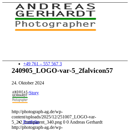
+49 761 – 557 567 3
240905_LOGO-var-5_2falvicon57
24. Oktober 2024
myStory
http://photograph-ag.de/wp-
content/uploads/2025/12/251007_LOGO-var-
Portfolio
5_2.2_transparent_340.png
0
0
Andreas Gerhardt
http://photograph-ag.de/wp-