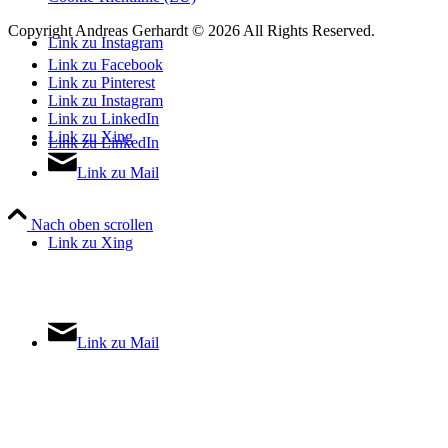
Copyright Andreas Gerhardt ©
2026 All Rights Reserved.
Link zu Instagram
Link zu Facebook
Link zu Pinterest
Link zu Instagram
Link zu LinkedIn
Link zu Xing
Link zu LinkedIn
Link zu Mail
Nach oben scrollen
Link zu Xing
Link zu Mail