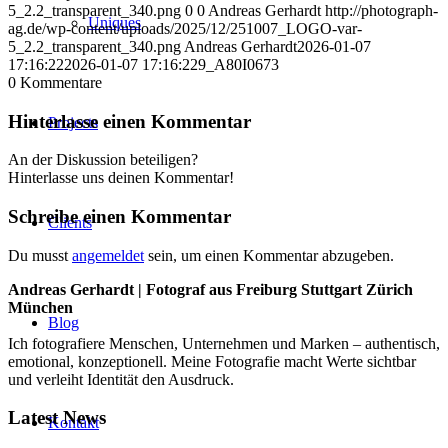
5_2.2_transparent_340.png
0
0
Andreas Gerhardt
http://photograph-
Uniques
ag.de/wp-content/uploads/2025/12/251007_LOGO-var-
5_2.2_transparent_340.png
Andreas Gerhardt
2026-01-07
17:16:22
2026-01-07 17:16:22
9_A80I0673
0
Kommentare
Hinterlasse einen Kommentar
Projects
An der Diskussion beteiligen?
Hinterlasse uns deinen Kommentar!
Schreibe einen Kommentar
Clients
Du musst
angemeldet
sein, um einen Kommentar abzugeben.
Andreas Gerhardt | Fotograf aus Freiburg Stuttgart Zürich
München
Blog
Ich fotografiere Menschen, Unternehmen und Marken – authentisch,
emotional, konzeptionell. Meine Fotografie macht Werte sichtbar
und verleiht Identität den Ausdruck.
Latest News
Kontakt