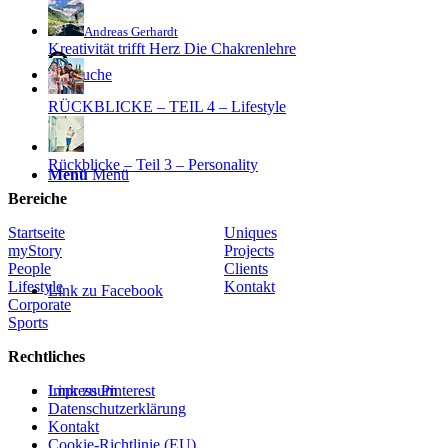
Andreas Gerhardt
Kreativität trifft Herz Die Chakrenlehre
Suche
RÜCKBLICKE – TEIL 4 – Lifestyle
Rückblicke – Teil 3 – Personality
Menü
Menü
Bereiche
Startseite
Uniques
myStory
Projects
People
Clients
Lifestyle
Kontakt
Link zu Facebook
Corporate
Sports
Rechtliches
Link zu Pinterest
Impressum
Datenschutzerklärung
Kontakt
Cookie-Richtlinie (EU)