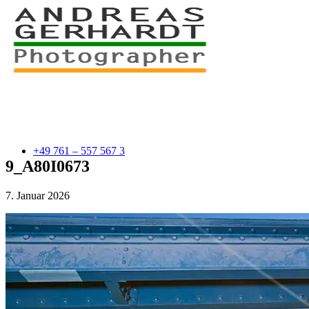
+49 761 – 557 567 3
9_A80I0673
7. Januar 2026
myStory
Portfolio