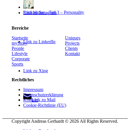
Rückblicke – Teil 3 – Personality
Link zu Instagram
Bereiche
Startseite
Uniques
Link zu LinkedIn
myStory
Projects
People
Clients
Lifestyle
Kontakt
Corporate
Sports
Link zu Xing
Rechtliches
Impressum
Datenschutzerklärung
Link zu Mail
Kontakt
Cookie-Richtlinie (EU)
Copyright Andreas Gerhardt ©
2026 All Rights Reserved.