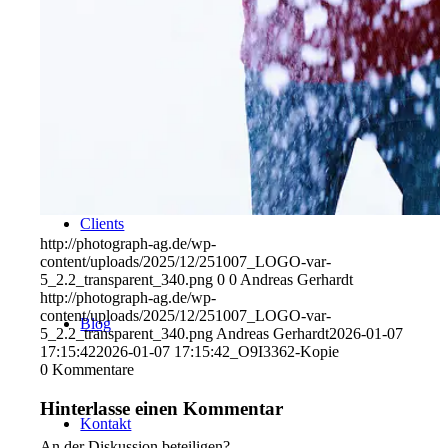
Uniques
Projects
Clients
http://photograph-ag.de/wp-
content/uploads/2025/12/251007_LOGO-var-
5_2.2_transparent_340.png
0
0
Andreas Gerhardt
http://photograph-ag.de/wp-
content/uploads/2025/12/251007_LOGO-var-
Blog
5_2.2_transparent_340.png
Andreas Gerhardt
2026-01-07
17:15:42
2026-01-07 17:15:42
_O9I3362-Kopie
0
Kommentare
Hinterlasse einen Kommentar
Kontakt
An der Diskussion beteiligen?