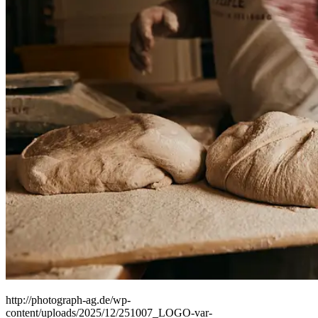
People
Lifestyle
Corporate
Sports
http://photograph-ag.de/wp-
content/uploads/2025/12/251007_LOGO-var-