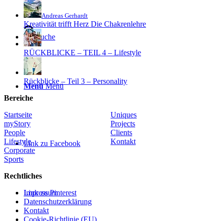
Andreas Gerhardt
Kreativität trifft Herz Die Chakrenlehre
Suche
RÜCKBLICKE – TEIL 4 – Lifestyle
Rückblicke – Teil 3 – Personality
Menü
Menü
Bereiche
Startseite
Uniques
myStory
Projects
People
Clients
Lifestyle
Kontakt
Link zu Facebook
Corporate
Sports
Rechtliches
Link zu Pinterest
Impressum
Datenschutzerklärung
Kontakt
Cookie-Richtlinie (EU)