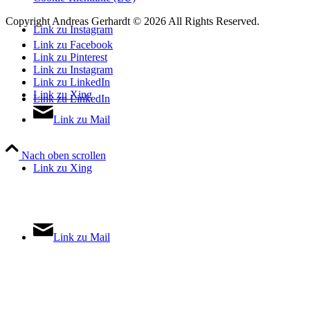
Copyright Andreas Gerhardt ©
2026 All Rights Reserved.
Link zu Instagram
Link zu Facebook
Link zu Pinterest
Link zu Instagram
Link zu LinkedIn
Link zu Xing
Link zu LinkedIn
Link zu Mail
Nach oben scrollen
Link zu Xing
Link zu Mail