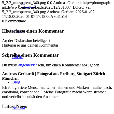
5_2.2_transparent_340.png
0
0
Andreas Gerhardt
http://photograph-
Uniques
ag.de/wp-content/uploads/2025/12/251007_LOGO-var-
5_2.2_transparent_340.png
Andreas Gerhardt
2026-01-07
17:18:06
2026-01-07 17:18:06
A80I1514
0
Kommentare
Hinterlasse einen Kommentar
Projects
An der Diskussion beteiligen?
Hinterlasse uns deinen Kommentar!
Schreibe einen Kommentar
Clients
Du musst
angemeldet
sein, um einen Kommentar abzugeben.
Andreas Gerhardt | Fotograf aus Freiburg Stuttgart Zürich
München
Blog
Ich fotografiere Menschen, Unternehmen und Marken – authentisch,
emotional, konzeptionell. Meine Fotografie macht Werte sichtbar
und verleiht Identität den Ausdruck.
Latest News
Kontakt