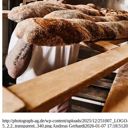
People
Lifestyle
Corporate
Sports
http://photograph-ag.de/wp-content/uploads/2025/12/251007_LOGO-
5_2.2_transparent_340.png
Andreas Gerhardt
2026-01-07 17:18:51
20