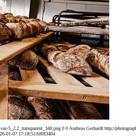
var-5_2.2_transparent_340.png
0
0
Andreas Gerhardt
http://photogr
26-01-07 17:18:51
A80I3404