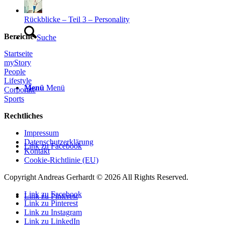
Rückblicke – Teil 3 – Personality
Bereiche
Suche
Startseite
myStory
People
Lifestyle
Menü
Menü
Corporate
Sports
Rechtliches
Impressum
Datenschutzerklärung
Link zu Facebook
Kontakt
Cookie-Richtlinie (EU)
Copyright Andreas Gerhardt ©
2026 All Rights Reserved.
Link zu Facebook
Link zu Pinterest
Link zu Pinterest
Link zu Instagram
Link zu LinkedIn