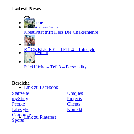
Latest News
Suche
Andreas Gerhardt
Kreativität trifft Herz Die Chakrenlehre
RÜCKBLICKE – TEIL 4 – Lifestyle
Menü
Menü
Rückblicke – Teil 3 – Personality
Bereiche
Link zu Facebook
Startseite
Uniques
myStory
Projects
People
Clients
Lifestyle
Kontakt
Corporate
Link zu Pinterest
Sports