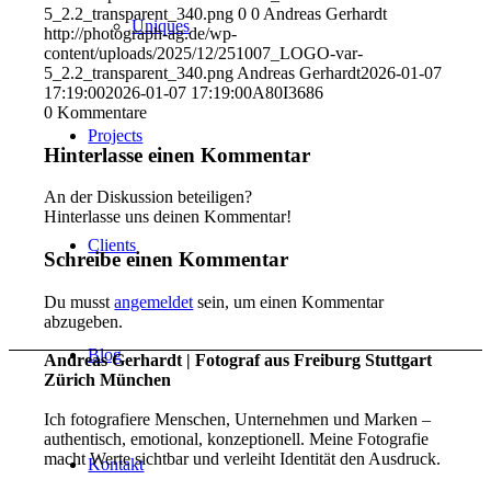
5_2.2_transparent_340.png
0
0
Andreas Gerhardt
Uniques
http://photograph-ag.de/wp-
content/uploads/2025/12/251007_LOGO-var-
5_2.2_transparent_340.png
Andreas Gerhardt
2026-01-07
17:19:00
2026-01-07 17:19:00
A80I3686
0
Kommentare
Projects
Hinterlasse einen Kommentar
An der Diskussion beteiligen?
Hinterlasse uns deinen Kommentar!
Clients
Schreibe einen Kommentar
Du musst
angemeldet
sein, um einen Kommentar
abzugeben.
Blog
Andreas Gerhardt | Fotograf aus Freiburg Stuttgart
Zürich München
Ich fotografiere Menschen, Unternehmen und Marken –
authentisch, emotional, konzeptionell. Meine Fotografie
macht Werte sichtbar und verleiht Identität den Ausdruck.
Kontakt