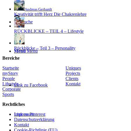
Andreas Gerhardt
Kreativität trifft Herz Die Chakrenlehre
Suche
RÜCKBLICKE – TEIL 4 – Lifestyle
Rückblicke – Teil 3 – Personality
Menü
Menü
Bereiche
Startseite
Uniques
myStory
Projects
People
Clients
Lifestyle
Kontakt
Link zu Facebook
Corporate
Sports
Rechtliches
Link zu Pinterest
Impressum
Datenschutzerklärung
Kontakt
Cookie-Richtlinie (EU)