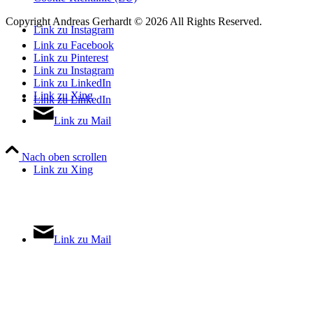
Copyright Andreas Gerhardt ©
2026 All Rights Reserved.
Link zu Instagram
Link zu Facebook
Link zu Pinterest
Link zu Instagram
Link zu LinkedIn
Link zu Xing
Link zu LinkedIn
Link zu Mail
Nach oben scrollen
Link zu Xing
Link zu Mail