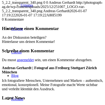
5_2.2_transparent_340.png
0
0
Andreas Gerhardt
http://photograph-
Uniques
ag.de/wp-content/uploads/2025/12/251007_LOGO-var-
5_2.2_transparent_340.png
Andreas Gerhardt
2026-01-07
17:19:22
2026-01-07 17:19:22
A80I5199
0
Kommentare
Hinterlasse einen Kommentar
Projects
An der Diskussion beteiligen?
Hinterlasse uns deinen Kommentar!
Schreibe einen Kommentar
Clients
Du musst
angemeldet
sein, um einen Kommentar abzugeben.
Andreas Gerhardt | Fotograf aus Freiburg Stuttgart Zürich
München
Blog
Ich fotografiere Menschen, Unternehmen und Marken – authentisch,
emotional, konzeptionell. Meine Fotografie macht Werte sichtbar
und verleiht Identität den Ausdruck.
Latest News
Kontakt