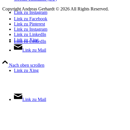
Copyright Andreas Gerhardt ©
2026 All Rights Reserved.
Link zu Instagram
Link zu Facebook
Link zu Pinterest
Link zu Instagram
Link zu LinkedIn
Link zu Xing
Link zu LinkedIn
Link zu Mail
Nach oben scrollen
Link zu Xing
Link zu Mail