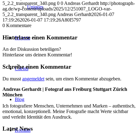
5_2.2_transparent_340.png
0
0
Andreas Gerhardt
http://photograph-
Uniques
ag.de/wp-content/uploads/2025/12/251007_LOGO-var-
5_2.2_transparent_340.png
Andreas Gerhardt
2026-01-07
17:19:26
2026-01-07 17:19:26
A80I5797
0
Kommentare
Hinterlasse einen Kommentar
Projects
An der Diskussion beteiligen?
Hinterlasse uns deinen Kommentar!
Schreibe einen Kommentar
Clients
Du musst
angemeldet
sein, um einen Kommentar abzugeben.
Andreas Gerhardt | Fotograf aus Freiburg Stuttgart Zürich
München
Blog
Ich fotografiere Menschen, Unternehmen und Marken – authentisch,
emotional, konzeptionell. Meine Fotografie macht Werte sichtbar
und verleiht Identität den Ausdruck.
Latest News
Kontakt