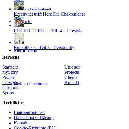
Andreas Gerhardt
Kreativität trifft Herz Die Chakrenlehre
Suche
RÜCKBLICKE – TEIL 4 – Lifestyle
Rückblicke – Teil 3 – Personality
Menü
Menü
Bereiche
Startseite
Uniques
myStory
Projects
People
Clients
Lifestyle
Kontakt
Link zu Facebook
Corporate
Sports
Rechtliches
Link zu Pinterest
Impressum
Datenschutzerklärung
Kontakt
Cookie-Richtlinie (EU)