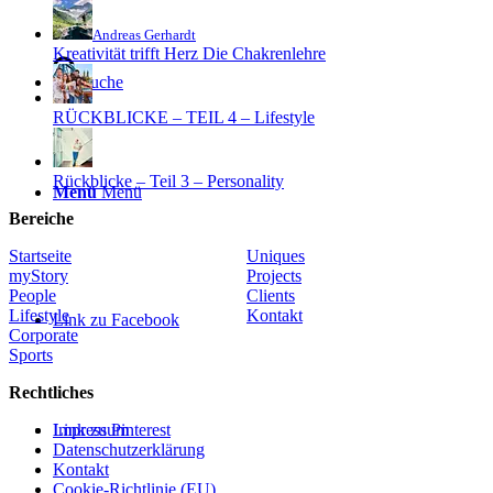
Andreas Gerhardt
Kreativität trifft Herz Die Chakrenlehre
Suche
RÜCKBLICKE – TEIL 4 – Lifestyle
Rückblicke – Teil 3 – Personality
Menü
Menü
Bereiche
Startseite
Uniques
myStory
Projects
People
Clients
Lifestyle
Kontakt
Link zu Facebook
Corporate
Sports
Rechtliches
Link zu Pinterest
Impressum
Datenschutzerklärung
Kontakt
Cookie-Richtlinie (EU)