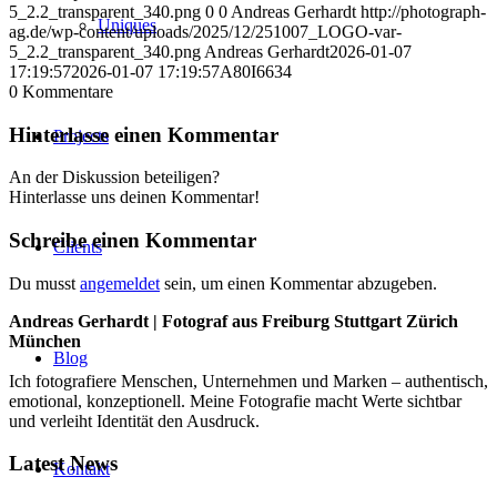
5_2.2_transparent_340.png
0
0
Andreas Gerhardt
http://photograph-
Uniques
ag.de/wp-content/uploads/2025/12/251007_LOGO-var-
5_2.2_transparent_340.png
Andreas Gerhardt
2026-01-07
17:19:57
2026-01-07 17:19:57
A80I6634
0
Kommentare
Hinterlasse einen Kommentar
Projects
An der Diskussion beteiligen?
Hinterlasse uns deinen Kommentar!
Schreibe einen Kommentar
Clients
Du musst
angemeldet
sein, um einen Kommentar abzugeben.
Andreas Gerhardt | Fotograf aus Freiburg Stuttgart Zürich
München
Blog
Ich fotografiere Menschen, Unternehmen und Marken – authentisch,
emotional, konzeptionell. Meine Fotografie macht Werte sichtbar
und verleiht Identität den Ausdruck.
Latest News
Kontakt