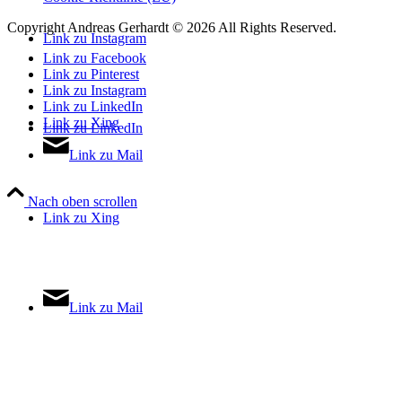
Copyright Andreas Gerhardt ©
2026 All Rights Reserved.
Link zu Instagram
Link zu Facebook
Link zu Pinterest
Link zu Instagram
Link zu LinkedIn
Link zu Xing
Link zu LinkedIn
Link zu Mail
Nach oben scrollen
Link zu Xing
Link zu Mail