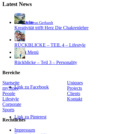
Latest News
Suche
Andreas Gerhardt
Kreativität trifft Herz Die Chakrenlehre
RÜCKBLICKE – TEIL 4 – Lifestyle
Menü
Menü
Rückblicke – Teil 3 – Personality
Bereiche
Startseite
Uniques
Link zu Facebook
myStory
Projects
People
Clients
Lifestyle
Kontakt
Corporate
Sports
Link zu Pinterest
Rechtliches
Impressum