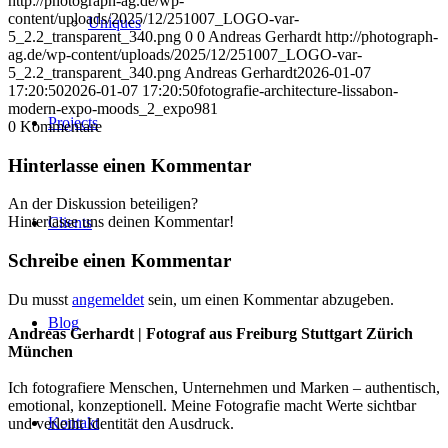
http://photograph-ag.de/wp-
content/uploads/2025/12/251007_LOGO-var-
Uniques
5_2.2_transparent_340.png
0
0
Andreas Gerhardt
http://photograph-
ag.de/wp-content/uploads/2025/12/251007_LOGO-var-
5_2.2_transparent_340.png
Andreas Gerhardt
2026-01-07
17:20:50
2026-01-07 17:20:50
fotografie-architecture-lissabon-
modern-expo-moods_2_expo981
Projects
0
Kommentare
Hinterlasse einen Kommentar
An der Diskussion beteiligen?
Hinterlasse uns deinen Kommentar!
Clients
Schreibe einen Kommentar
Du musst
angemeldet
sein, um einen Kommentar abzugeben.
Blog
Andreas Gerhardt | Fotograf aus Freiburg Stuttgart Zürich
München
Ich fotografiere Menschen, Unternehmen und Marken – authentisch,
emotional, konzeptionell. Meine Fotografie macht Werte sichtbar
Kontakt
und verleiht Identität den Ausdruck.