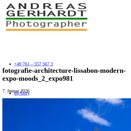
+49 761 – 557 567 3
fotografie-architecture-lissabon-modern-
expo-moods_2_expo981
7. Januar 2026
myStory
Portfolio