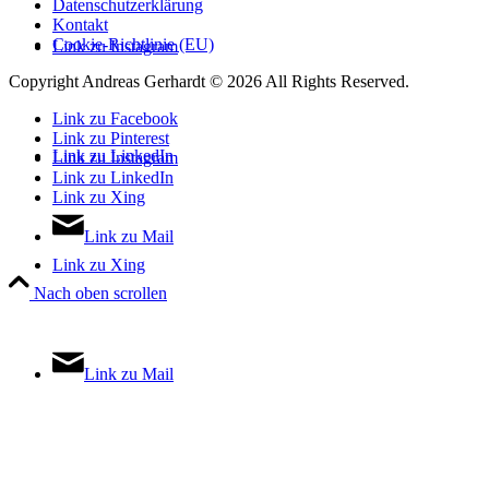
Datenschutzerklärung
Kontakt
Cookie-Richtlinie (EU)
Link zu Instagram
Copyright Andreas Gerhardt ©
2026 All Rights Reserved.
Link zu Facebook
Link zu Pinterest
Link zu LinkedIn
Link zu Instagram
Link zu LinkedIn
Link zu Xing
Link zu Mail
Link zu Xing
Nach oben scrollen
Link zu Mail