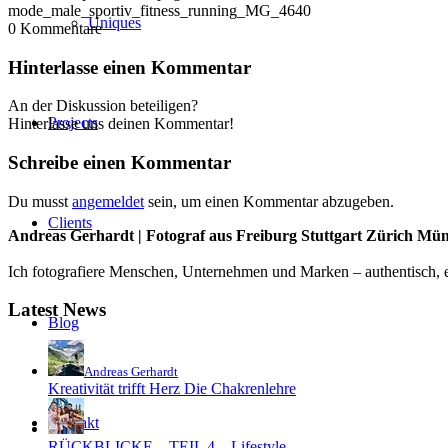
mode_male_sportiv_fitness_running_MG_4640
Uniques
0
Kommentare
Hinterlasse einen Kommentar
An der Diskussion beteiligen?
Projects
Hinterlasse uns deinen Kommentar!
Schreibe einen Kommentar
Du musst
angemeldet
sein, um einen Kommentar abzugeben.
Clients
Andreas Gerhardt | Fotograf aus Freiburg Stuttgart Zürich Mü
Ich fotografiere Menschen, Unternehmen und Marken – authentisch, em
Latest News
Blog
Andreas Gerhardt
Kreativität trifft Herz Die Chakrenlehre
Kontakt
RÜCKBLICKE – TEIL 4 – Lifestyle