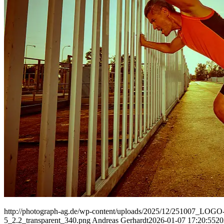
People
Lifestyle
Corporate
Sports
http://photograph-ag.de/wp-content/uploads/2025/12/251007_LOGO-
5_2.2_transparent_340.png
Andreas Gerhardt
2026-01-07 17:20:55
20