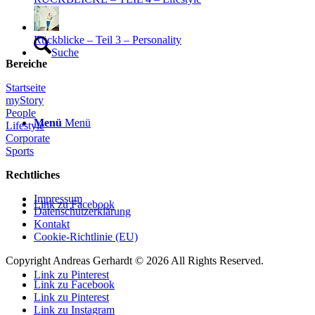
Rückblicke – Teil 3 – Personality
Suche
Bereiche
Startseite
myStory
People
Menü
Menü
Lifestyle
Corporate
Sports
Rechtliches
Impressum
Link zu Facebook
Datenschutzerklärung
Kontakt
Cookie-Richtlinie (EU)
Copyright Andreas Gerhardt ©
2026 All Rights Reserved.
Link zu Pinterest
Link zu Facebook
Link zu Pinterest
Link zu Instagram