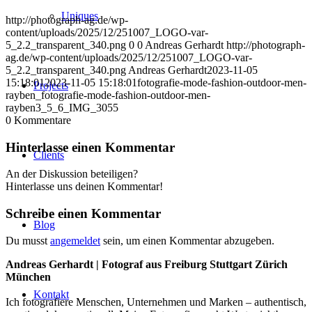
Uniques
http://photograph-ag.de/wp-
content/uploads/2025/12/251007_LOGO-var-
5_2.2_transparent_340.png
0
0
Andreas Gerhardt
http://photograph-
ag.de/wp-content/uploads/2025/12/251007_LOGO-var-
5_2.2_transparent_340.png
Andreas Gerhardt
2023-11-05
15:18:01
2023-11-05 15:18:01
fotografie-mode-fashion-outdoor-men-
Projects
rayben_fotografie-mode-fashion-outdoor-men-
rayben3_5_6_IMG_3055
0
Kommentare
Hinterlasse einen Kommentar
Clients
An der Diskussion beteiligen?
Hinterlasse uns deinen Kommentar!
Schreibe einen Kommentar
Blog
Du musst
angemeldet
sein, um einen Kommentar abzugeben.
Andreas Gerhardt | Fotograf aus Freiburg Stuttgart Zürich
München
Kontakt
Ich fotografiere Menschen, Unternehmen und Marken – authentisch,