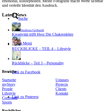
emotional, konzeptionell. Meine Fotografie macht Werte sichtbar
und verleiht Identität den Ausdruck.
Latest News
Suche
Andreas Gerhardt
Kreativität trifft Herz Die Chakrenlehre
Menü
Menü
RÜCKBLICKE – TEIL 4 – Lifestyle
Rückblicke – Teil 3 – Personality
Bereiche
Link zu Facebook
Startseite
Uniques
myStory
Projects
People
Clients
Lifestyle
Kontakt
Link zu Pinterest
Corporate
Sports
Rechtliches