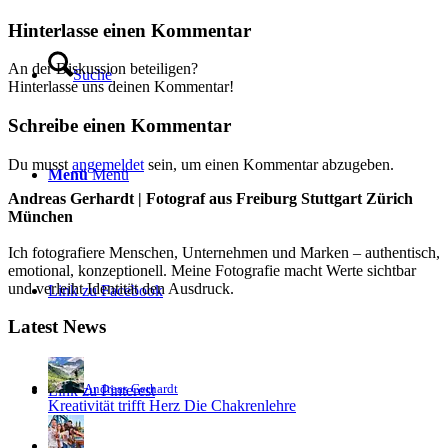
Hinterlasse einen Kommentar
An der Diskussion beteiligen?
Suche
Hinterlasse uns deinen Kommentar!
Schreibe einen Kommentar
Du musst
angemeldet
sein, um einen Kommentar abzugeben.
Menü
Menü
Andreas Gerhardt | Fotograf aus Freiburg Stuttgart Zürich
München
Ich fotografiere Menschen, Unternehmen und Marken – authentisch,
emotional, konzeptionell. Meine Fotografie macht Werte sichtbar
und verleiht Identität den Ausdruck.
Link zu Facebook
Latest News
Andreas Gerhardt
Link zu Pinterest
Kreativität trifft Herz Die Chakrenlehre