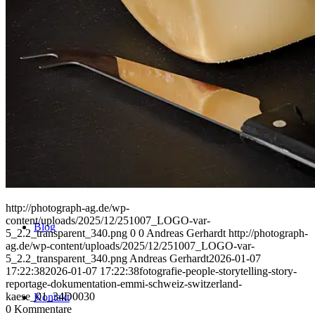
Uniques
Projects
Clients
http://photograph-ag.de/wp-
content/uploads/2025/12/251007_LOGO-var-
Blog
5_2.2_transparent_340.png
0
0
Andreas Gerhardt
http://photograph-
ag.de/wp-content/uploads/2025/12/251007_LOGO-var-
5_2.2_transparent_340.png
Andreas Gerhardt
2026-01-07
17:22:38
2026-01-07 17:22:38
fotografie-people-storytelling-story-
reportage-dokumentation-emmi-schweiz-switzerland-
kaese_01_34D0030
Kontakt
0
Kommentare