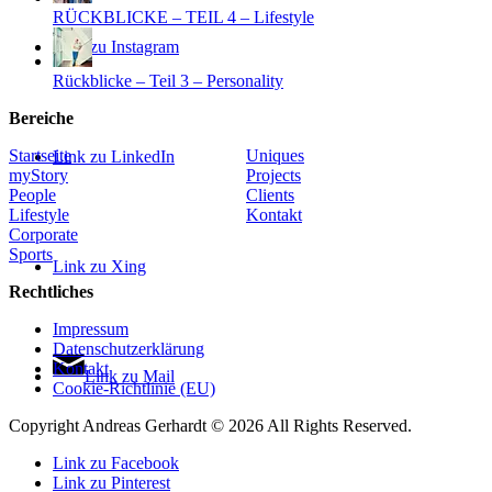
RÜCKBLICKE – TEIL 4 – Lifestyle
Link zu Instagram
Rückblicke – Teil 3 – Personality
Bereiche
Startseite
Uniques
Link zu LinkedIn
myStory
Projects
People
Clients
Lifestyle
Kontakt
Corporate
Sports
Link zu Xing
Rechtliches
Impressum
Datenschutzerklärung
Kontakt
Link zu Mail
Cookie-Richtlinie (EU)
Copyright Andreas Gerhardt ©
2026 All Rights Reserved.
Link zu Facebook
Link zu Pinterest